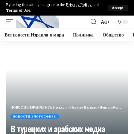
By using this site, you agree to the
Privacy Policy
and
Accept
Terms of Use
.
Aa
Все новости Израиля и мира
Политика
Общество
НОВОСТИ ИЗРАИЛЯ NEWSisra.com
>
Новости Израиля
>
Новости блогосферы
НОВОСТИ БЛОГОСФЕРЫ
В турецких и арабских медиа