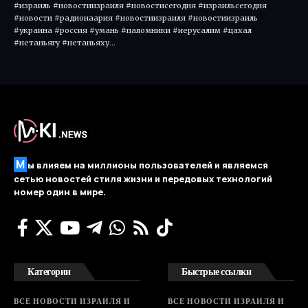
#израиль #новостиизраиля #новостисегодня #израильсегодня
#новости #радионаария #новостиизраиля #новостиизраиль
#украина #россия #умань #паломники #иерусалим #цахал
#нетаньягу #нетаньяху…
М
ы влияем на миллионы пользователей и являемся
сетью новостей стиля жизни и передовых технологий
номер один в мире.
Категории
Быстрые ссылки
ВСЕ НОВОСТИ ИЗРАИЛЯ И
ВСЕ НОВОСТИ ИЗРАИЛЯ И