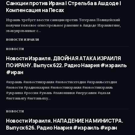
Санкции против Ирана | Стрельба в Ашдоде |
Компенсация на Песах
Израиль требует ввести санкции против Тегерана Полицейский
получил тяжелое огнестрельное ранение в Ашдоде Израильтяне,
эвакуированные с…
НОВОСТИ ИЗРАИЛЯ
НОВОСТИ
Новости Израиля. ДВОЙНАЯ АТАКА ИЗРАИЛЯ
ПО ИРАНУ. Выпуск 622. Радио Наария #израиль
#иран
#израиль #новостиизраиля #новостисегодня #израильсегодня
#новости #радионаария #новостиизраиля #новостиизраиль
#украина #россия #умань #паломники #иерусалим #цахал
#нетаньягу #нетаньяху…
НОВОСТИ
Новости Израиля. НАПАДЕНИЕ НА МИНИСТРА.
Выпуск 626. Радио Наария #израиль #иран