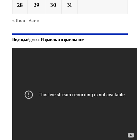
28
29
30
31
« Июн
Авг »
Видеодайджест Израиль и израильтяне