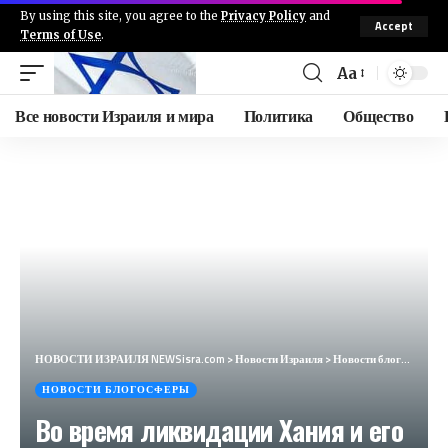
By using this site, you agree to the
Privacy Policy
and
Accept
Terms of Use
.
Aa
Все новости Израиля и мира
Политика
Общество
НОВОСТИ ИЗРАИЛЯ NEWSisra.com
>
Новости Израиля
>
Новости блогосферы
НОВОСТИ БЛОГОСФЕРЫ
Во время ликвидации Хания и его