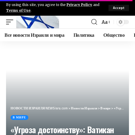
By using this site, you agree to the
Privacy Policy
and
Accept
Terms of Use
.
Aa
Все новости Израиля и мира
Политика
Общество
НОВОСТИ ИЗРАИЛЯ NEWSisra.com
>
Новости Израиля
>
В мире
>
«Угроза достоинству»: Ватикан осудил смену пола и суррогатное материнство (The New York Times, США)
В МИРЕ
«Угроза достоинству»: Ватикан