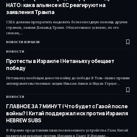
НАТО: как в альянсе и ЕС реагируют на
заявления Трампа
США должны прекратить выделять безвозмездную помощь другим
странам, заявил Дональд Трамп. Обязательное условие, по его
словам,…
НОВОСТИ ИЗРАИЛЯ
НОВОСТИ
Протесты в Израиле | Нетаньяху обещает
победу
Нетаньяху пообещал довести войну до победы В Тель-Авиве прошли
антиправительственные акции Ильхам Алиев и Ицхак Герцог…
НОВОСТИ
ГЛАВНОЕ ЗА 7 МИНУТ | Что будет с Газой после
войны? | Китай поддержал иск против Израиля
HEBREW SUBS
В Израиле представили план послевоенного устройства Газы Китай
поддержал исковые против Израиля в Гааге В Израиле…