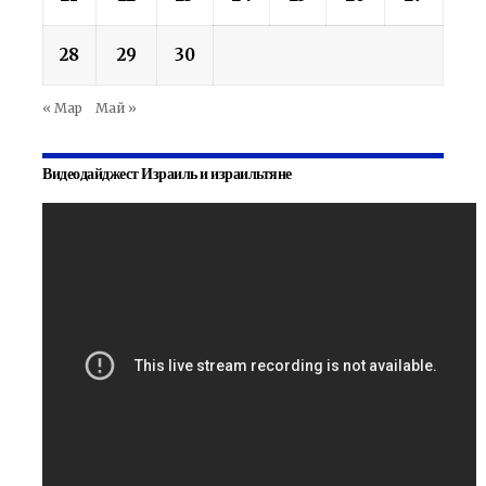
28
29
30
« Мар
Май »
Видеодайджест Израиль и израильтяне