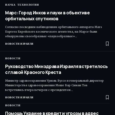
НАУКА
ТЕХНОЛОГИИ
Марс: Город Инков и пауки в объективе
орбитальных спутников
Согласно последним наблюдениям орбитального аппарата Mars
Express Еврейского космического агентства, на Марсе были
обнаружены своеобразные «паукообразные»…
НОВОСТИ ИЗРАИЛЯ
НОВОСТИ
Руководство Минздрава Израиля встретилось
с главой Красного Креста
Министр здравоохранения Уриэль Буссо и генеральный директор
Министерства здравоохранения Моше Бар Симан Тов
встретились вчера вечером с президентом…
НОВОСТИ ИЗРАИЛЯ
НОВОСТИ
Помощь Украине в кредит и угрозы в адрес