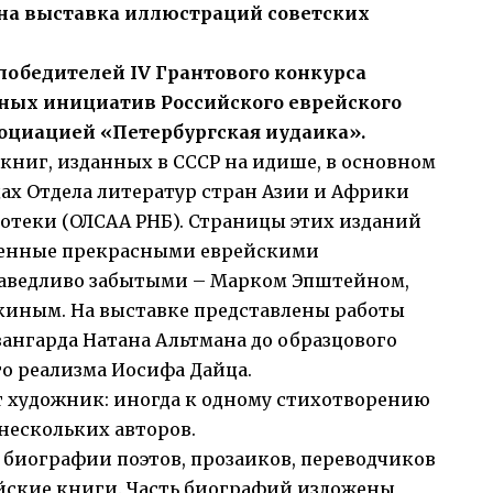
на выставка иллюстраций советских
победителей IV Грантового конкурса
ных инициатив Российского еврейского
социацией «Петербургская иудаика».
книг, изданных в СССР на идише, в основном
дах Отдела литератур стран Азии и Африки
отеки (ОЛСАА РНБ). Страницы этих изданий
енные прекрасными еврейскими
раведливо забытыми – Марком Эпштейном,
киным. На выставке представлены работы
вангарда Натана Альтмана до образцового
о реализма Иосифа Дайца.
т художник: иногда к одному стихотворению
нескольких авторов.
 биографии поэтов, прозаиков, переводчиков
йские книги. Часть биографий изложены