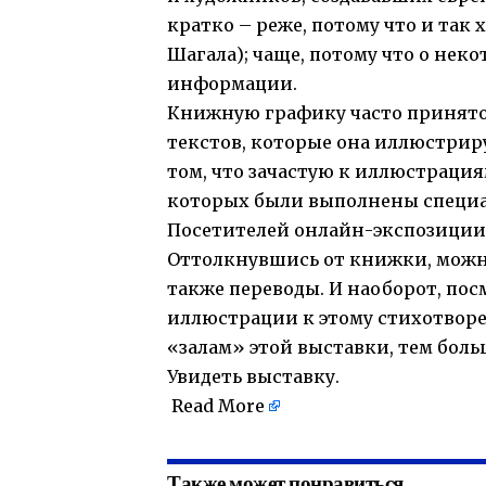
кратко – реже, потому что и так
Шагала); чаще, потому что о нек
информации.
Книжную графику часто принято р
текстов, которые она иллюстриру
том, что зачастую к иллюстраци
которых были выполнены специал
Посетителей онлайн-экспозиции
Оттолкнувшись от книжки, можно
также переводы. И наоборот, пос
иллюстрации к этому стихотворен
«залам» этой выставки, тем боль
Увидеть выставку.
Read More
Также может понравиться