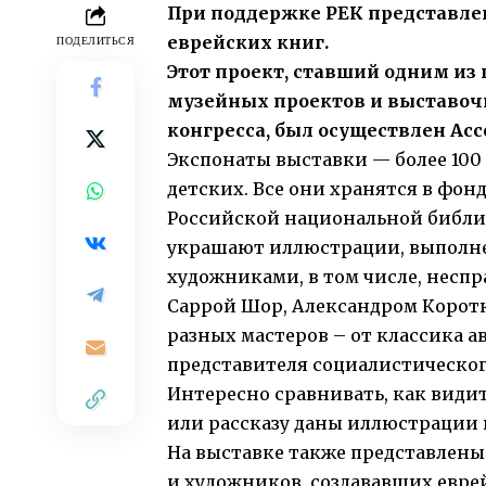
При поддержке РЕК представле
еврейских книг.
ПОДЕЛИТЬСЯ
Этот проект, ставший одним из 
музейных проектов и выставоч
конгресса, был осуществлен Ас
Экспонаты выставки — более 100 
детских. Все они хранятся в фон
Российской национальной библи
украшают иллюстрации, выполн
художниками, в том числе, несп
Саррой Шор, Александром Корот
разных мастеров – от классика а
представителя социалистическог
Интересно сравнивать, как види
или рассказу даны иллюстрации 
На выставке также представлены
и художников, создававших евре