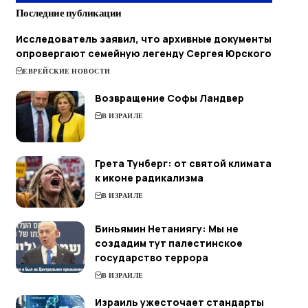
Последние публикации
Исследователь заявил, что архивные документы
опровергают семейную легенду Сергея Юрского
ЕВРЕЙСКИЕ НОВОСТИ
Возвращение Софы Ландвер
В ИЗРАИЛЕ
Грета Тунберг: от святой климата
к иконе радикализма
В ИЗРАИЛЕ
Биньямин Нетаниягу: Мы не
создадим тут палестинское
государство террора
В ИЗРАИЛЕ
Израиль ужесточает стандарты