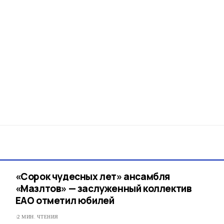
«Сорок чудесных лет» ансамбля
«Мазлтов» — заслуженный коллектив
ЕАО отметил юбилей
2 МИН. ЧТЕНИЯ