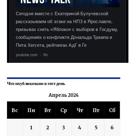
Что опубликовано в этот день
Апрель 2024
Вс
Пн
Вт
Ср
Чт
Пт
Сб
1
2
3
4
5
6