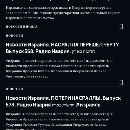
Израильская делегация отправилась в Каир на переговоры по
заложникам В Гуш-Эционе предотвратили автомобильный теракт
Израильское правительство…
НОВОСТИ ИЗРАИЛЯ
НОВОСТИ
Новости Израиля. НАСРАЛЛА ПЕРЕШЁЛ ЧЕРТУ.
Выпуск 568. Радио Наария. חדשות בארץ
#израиль #новостиизраиля #новостисегодня #израильсегодня
#новости #радионаария #новостиизраиля #новостиизраиль
#украина #россия #умань #паломники #иерусалим #цахал
#нетаньягу #нетаньяху…
НОВОСТИ
Новости Израиля. ПОТЕРИ НАСРАЛЛЫ. Выпуск
573. Радио Наария חדשות בארץ #израиль
#израиль #новостиизраиля #новостисегодня #израильсегодня
#новости #радионаария #новостиизраиля #новостиизраиль
#украина #россия #умань #паломники #иерусалим #цахал
#нетаньягу #нетаньяху…