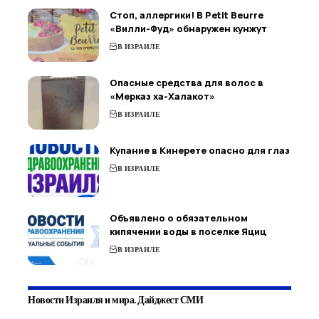
Стоп, аллергики! В Petit Beurre
«Вилли-Фуд» обнаружен кунжут
В ИЗРАИЛЕ
Опасные средства для волос в
«Мерказ ха-Халакот»
В ИЗРАИЛЕ
Купание в Кинерете опасно для глаз
В ИЗРАИЛЕ
Объявлено о обязательном
кипячении воды в поселке Яциц
В ИЗРАИЛЕ
Новости Израиля и мира. Дайджест СМИ