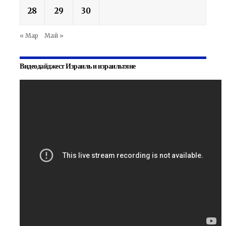
28
29
30
« Мар
Май »
Видеодайджест Израиль и израильтяне