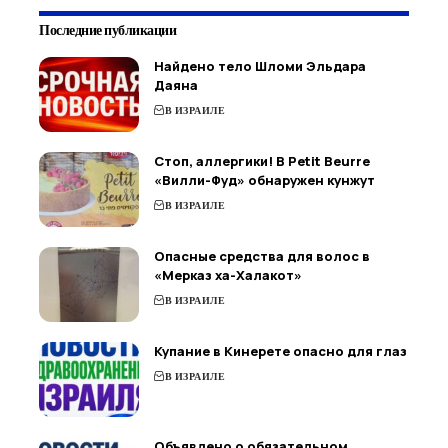
Последние публикации
Найдено тело Шломи Эльдара
Даяна
В ИЗРАИЛЕ
Стоп, аллергики! В Petit Beurre
«Вилли-Фуд» обнаружен кунжут
В ИЗРАИЛЕ
Опасные средства для волос в
«Мерказ ха-Халакот»
В ИЗРАИЛЕ
Купание в Кинерете опасно для глаз
В ИЗРАИЛЕ
Объявлено о обязательном