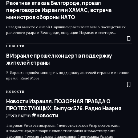
Ракетная атака в Белгороде, провал
переговоров Израиля и ХАМАС, встреча
министров обороны НАТО
Сегодня вместе с Лизой Паршиной рассказываем о последствиях
ракетного удара в Белгороде, операции Израиля в секторе…
НОВОСТИ
В Израиле прошёл концерт в поддержку
жителей страны
В Израиле прошёл концерт в поддержку жителей страны в военное
время. ​ Read More
НОВОСТИ
Новости Израиля. ПОЗОРНАЯ ПРАВДА О
ПРОТЕСТУЮЩИХ. Выпуск 576. Радио Наария
חדשות בארץ #новости
#израиль #новостиизраиля #новостисегодня #израильсегодня
#новости #радионаария #новостиизраиля #новостиизраиль
#украина #россия #умань #паломники #иерусалим #цахал