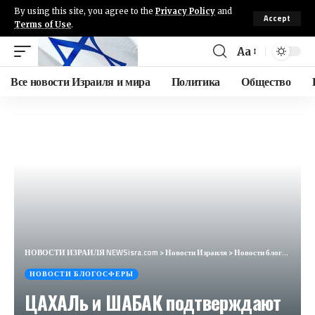
By using this site, you agree to the
Privacy Policy
and
Accept
Terms of Use
.
Aa
Все новости Израиля и мира
Политика
Общество
НОВОСТИ ИЗРАИЛЯ NEWSisra.com
>
Новости Израиля
>
Новости блогосферы
НОВОСТИ БЛОГОСФЕРЫ
ЦАХАЛь и ШАБАК подтверждают