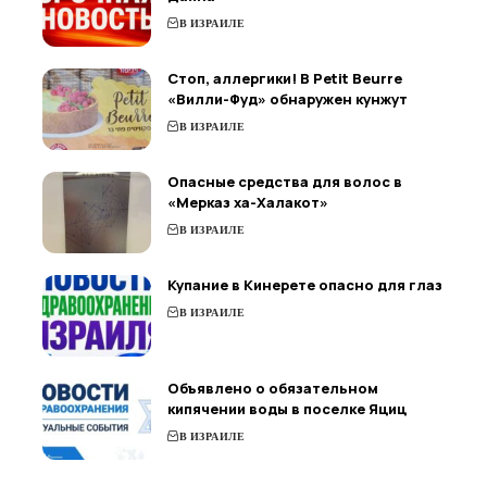
В ИЗРАИЛЕ
Стоп, аллергики! В Petit Beurre
«Вилли-Фуд» обнаружен кунжут
В ИЗРАИЛЕ
Опасные средства для волос в
«Мерказ ха-Халакот»
В ИЗРАИЛЕ
Купание в Кинерете опасно для глаз
В ИЗРАИЛЕ
Объявлено о обязательном
кипячении воды в поселке Яциц
В ИЗРАИЛЕ