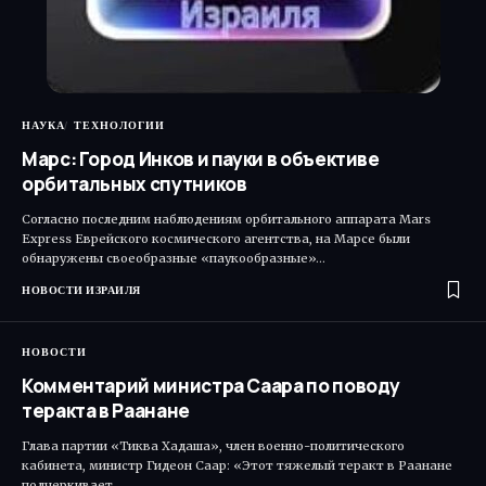
НАУКА
ТЕХНОЛОГИИ
Марс: Город Инков и пауки в объективе
орбитальных спутников
Согласно последним наблюдениям орбитального аппарата Mars
Express Еврейского космического агентства, на Марсе были
обнаружены своеобразные «паукообразные»…
НОВОСТИ ИЗРАИЛЯ
НОВОСТИ
Комментарий министра Саара по поводу
теракта в Раанане
Глава партии «Тиква Хадаша», член военно-политического
кабинета, министр Гидеон Саар: «Этот тяжелый теракт в Раанане
подчеркивает,…