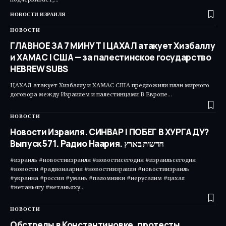
НОВОСТИ ИЗРАИЛЯ
НОВОСТИ
ГЛАВНОЕ ЗА 7 МИНУТ | ЦАХАЛ атакует Хизбаллу
и ХАМАС | США — за палестинское государство
HEBREW SUBS
ЦАХАЛ атакует Хизбаллу и ХАМАС США предложили план мирного
договора между Израилем и палестинцами В Европе…
НОВОСТИ
Новости Израиля. СИНВАР | ПОБЕГ В ХУРГАДУ?
Выпуск 571. Радио Наария. חדשות בארץ
#израиль #новостиизраиля #новостисегодня #израильсегодня
#новости #радионаария #новостиизраиля #новостиизраиль
#украина #россия #умань #паломники #иерусалим #цахал
#нетаньягу #нетаньяху…
НОВОСТИ
Обстрелы в Константиновке, протесты