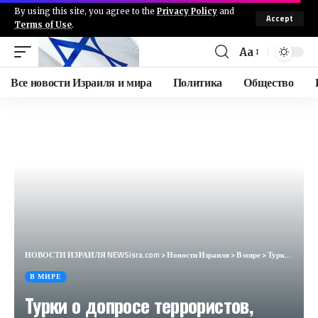
By using this site, you agree to the
Privacy Policy
and
Accept
Terms of Use
.
Aa
Все новости Израиля и мира
Политика
Общество
НОВОСТИ ИЗРАИЛЯ NEWSisra.com
>
Новости Израиля
>
В мире
>
Турки о допросе террористов, атаковавших «Крокус»: Россия сурово накажет их (Haber7, Турция)
В МИРЕ
Турки о допросе террористов,