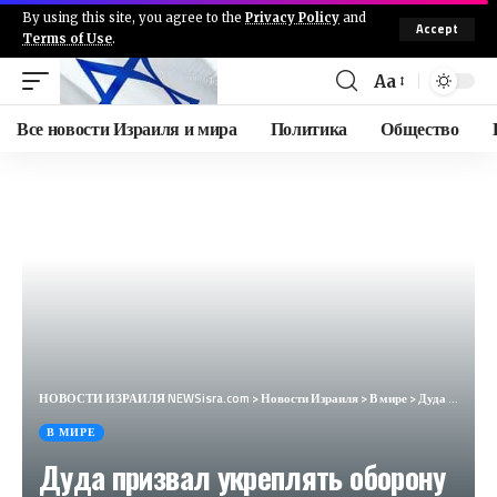
By using this site, you agree to the
Privacy Policy
and
Accept
Terms of Use
.
Aa
Все новости Израиля и мира
Политика
Общество
НОВОСТИ ИЗРАИЛЯ NEWSisra.com
>
Новости Израиля
>
В мире
>
Дуда призвал укреплять оборону Польши на случай войны с Россией (Dziennik Gazeta Prawna, Польша)
В МИРЕ
Дуда призвал укреплять оборону