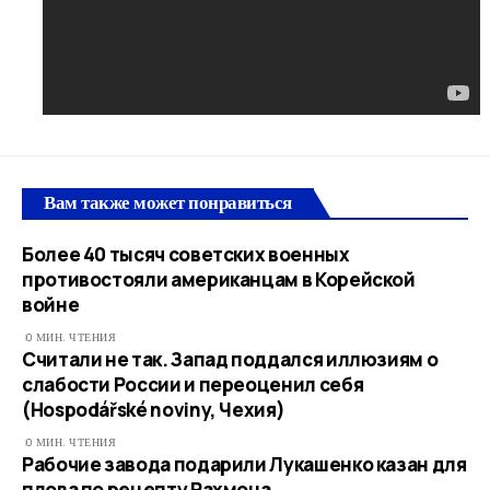
Вам также может понравиться
Более 40 тысяч советских военных
противостояли американцам в Корейской
войне
0 МИН. ЧТЕНИЯ
Считали не так. Запад поддался иллюзиям о
слабости России и переоценил себя
(Hospodářské noviny, Чехия)
0 МИН. ЧТЕНИЯ
Рабочие завода подарили Лукашенко казан для
плова по рецепту Рахмона