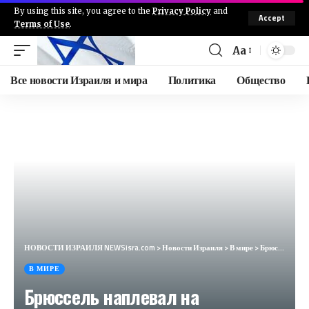
By using this site, you agree to the
Privacy Policy
and
Accept
Terms of Use
.
Aa
Все новости Израиля и мира
Политика
Общество
НОВОСТИ ИЗРАИЛЯ NEWSisra.com
>
Новости Израиля
>
В мире
>
Брюссель наплевал на европейцев и стал закупать еще больше российского газа (infoBRICS, Китай)
В МИРЕ
Брюссель наплевал на