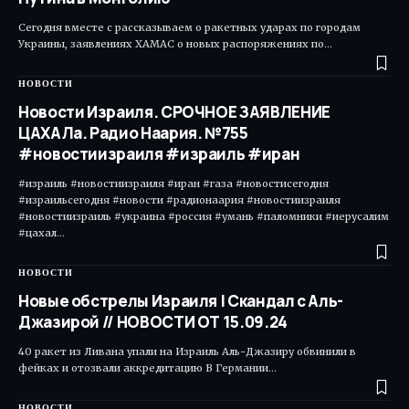
Сегодня вместе с рассказываем о ракетных ударах по городам
Украины, заявлениях ХАМАС о новых распоряжениях по…
НОВОСТИ
Новости Израиля. СРОЧНОЕ ЗАЯВЛЕНИЕ
ЦАХАЛа. Радио Наария. №755
#новостиизраиля #израиль #иран
#израиль #новостиизраиля #иран #газа #новостисегодня
#израильсегодня #новости #радионаария #новостиизраиля
#новостиизраиль #украина #россия #умань #паломники #иерусалим
#цахал…
НОВОСТИ
Новые обстрелы Израиля | Скандал с Аль-
Джазирой // НОВОСТИ ОТ 15.09.24
40 ракет из Ливана упали на Израиль Аль-Джазиру обвинили в
фейках и отозвали аккредитацию В Германии…
НОВОСТИ