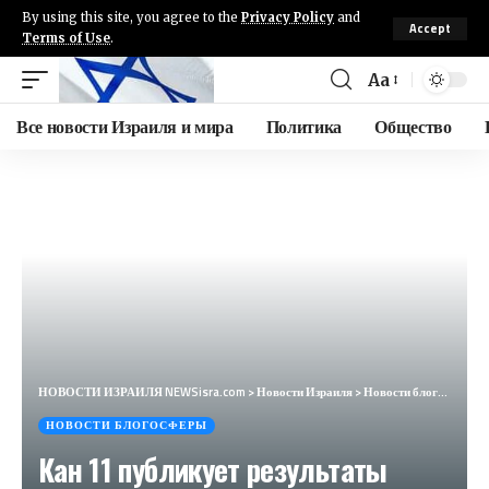
By using this site, you agree to the
Privacy Policy
and
Accept
Terms of Use
.
Aa
Все новости Израиля и мира
Политика
Общество
НОВОСТИ ИЗРАИЛЯ NEWSisra.com
>
Новости Израиля
>
Новости блогосферы
НОВОСТИ БЛОГОСФЕРЫ
Кан 11 публикует результаты