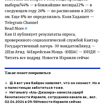
выборы?44% — в ближайшие месяцы22% — в
следующем году 26% — по расписанию в 2026-
ом. Еще 8% не определились. Коля Хадашот —
Telegram Channel
Read More
Кан 11 публикует результаты опроса,
проверенного социологической службой Кантар.
Государственный лагерь -30 мандатовЛикуд —
21Еш Атид -14Еврейская Мощь -10ШАС — 10НДИ —
Читать все подряд Новости Израиля сейчас
Также может понравиться
А вот уже Байден заявляет, что он сионист. Но и
о палестинцах заботиться тоже.
Нетаньягу «Аль-Джазира» нанесла ущерб
безопасности Израиля, сотрудники канала ак… вкл .
02.04.2024 в 09:56​Новости Израиля сейчас