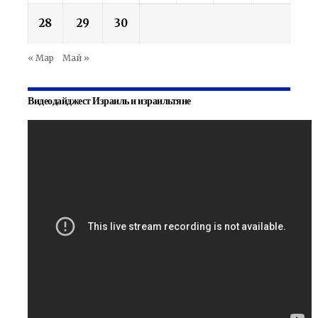
28
29
30
« Мар
Май »
Видеодайджест Израиль и израильтяне