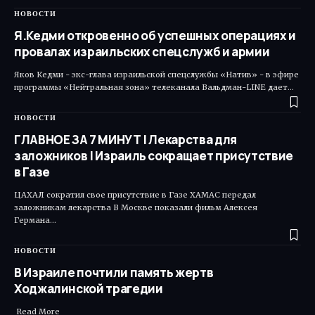
НОВОСТИ
Я.Кедми откровенно об успешных операциях и
провалах израильских спецслужб и армии
Яков Кедми - экс-глава израильской спецслужбы «Натив» - в эфире
программы «Нейтральная зона» телеканала Вальдман-LINE дает…
НОВОСТИ
ГЛАВНОЕ ЗА 7 МИНУТ | Лекарства для
заложников | Израиль сокращает присутствие
в Газе
ЦАХАЛ сократил свое присутствие в Газе ХАМАС передал
заложникам лекарства В Москве показали фильм Алексея
Германа…
НОВОСТИ
В Израиле почтили память жертв
Ходжалинской трагедии
​ Read More