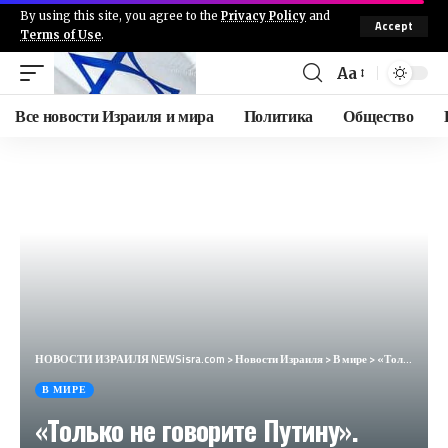
By using this site, you agree to the
Privacy Policy
and
Accept
Terms of Use
.
Aa
Все новости Израиля и мира
Политика
Общество
НОВОСТИ ИЗРАИЛЯ NEWSisra.com
>
Новости Израиля
>
В мире
>
«Только не говорите Путину». Британия не знает, что делать в случае войны (Sky News, Великобритания)
В МИРЕ
«Только не говорите Путину».