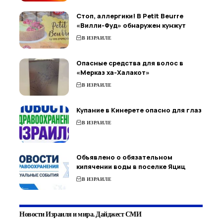
Стоп, аллергики! В Petit Beurre
«Вилли-Фуд» обнаружен кунжут
В ИЗРАИЛЕ
Опасные средства для волос в
«Мерказ ха-Халакот»
В ИЗРАИЛЕ
Купание в Кинерете опасно для глаз
В ИЗРАИЛЕ
Объявлено о обязательном
кипячении воды в поселке Яциц
В ИЗРАИЛЕ
Новости Израиля и мира. Дайджест СМИ