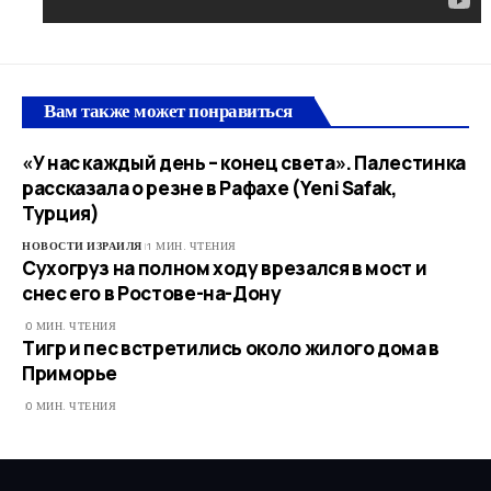
Вам также может понравиться
«У нас каждый день – конец света». Палестинка
рассказала о резне в Рафахе (Yeni Safak,
Турция)
НОВОСТИ ИЗРАИЛЯ
1 МИН. ЧТЕНИЯ
Сухогруз на полном ходу врезался в мост и
снес его в Ростове-на-Дону
0 МИН. ЧТЕНИЯ
Тигр и пес встретились около жилого дома в
Приморье
0 МИН. ЧТЕНИЯ