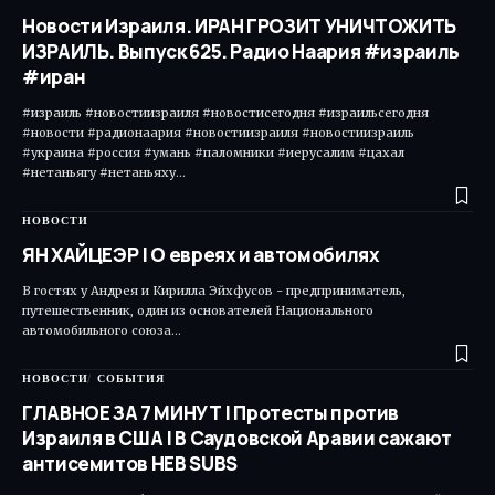
Новости Израиля. ИРАН ГРОЗИТ УНИЧТОЖИТЬ
ИЗРАИЛЬ. Выпуск 625. Радио Наария #израиль
#иран
#израиль #новостиизраиля #новостисегодня #израильсегодня
#новости #радионаария #новостиизраиля #новостиизраиль
#украина #россия #умань #паломники #иерусалим #цахал
#нетаньягу #нетаньяху…
НОВОСТИ
ЯН ХАЙЦЕЭР | О евреях и автомобилях
В гостях у Андрея и Кирилла Эйхфусов - предприниматель,
путешественник, один из основателей Национального
автомобильного союза…
НОВОСТИ
СОБЫТИЯ
ГЛАВНОЕ ЗА 7 МИНУТ | Протесты против
Израиля в США | В Саудовской Аравии сажают
антисемитов HEB SUBS