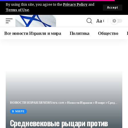
By using this site, you agree to the
Privacy Policy
and
Accept
Terms of Use
.
Aa
Все новости Израиля и мира
Политика
Общество
НОВОСТИ ИЗРАИЛЯ NEWSisra.com
>
Новости Израиля
>
В мире
>
Средневековые рыцари против улиток. Раскрыта загадка старых рукописей (Vox, США)
В МИРЕ
Средневековые рыцари против