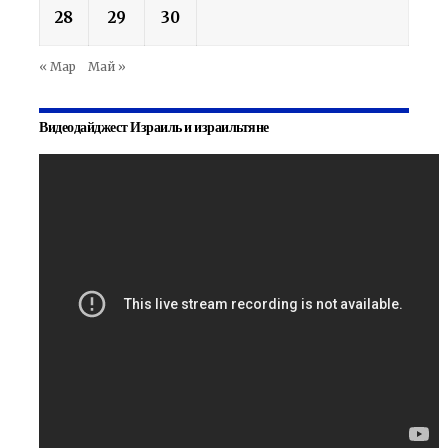
28
29
30
« Мар
Май »
Видеодайджест Израиль и израильтяне