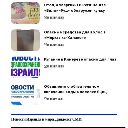
Стоп, аллергики! В Petit Beurre
«Вилли-Фуд» обнаружен кунжут
В ИЗРАИЛЕ
Опасные средства для волос в
«Мерказ ха-Халакот»
В ИЗРАИЛЕ
Купание в Кинерете опасно для глаз
В ИЗРАИЛЕ
Объявлено о обязательном
кипячении воды в поселке Яциц
В ИЗРАИЛЕ
Новости Израиля и мира. Дайджест СМИ