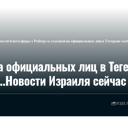
вости блогосферы
>
Рейтер со ссылкой на официальных лиц в Тегеране сооб
а официальных лиц в Теге
м…​Новости Израиля сейчас
ПОДЕ