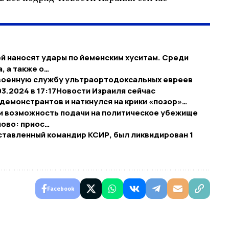
й наносят удары по йеменским хуситам. Среди
, а также о…
 военную службу ультраортодоксальных евреев
03.2024 в 17:17​Новости Израиля сейчас
демонстрантов и наткнулся на крики «позор»…
и возможность подачи на политическое убежище
лово: приос…
тавленный командир КСИР, был ликвидирован 1
Facebook