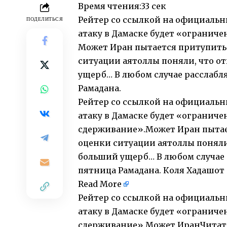
Время чтения:
33 сек
Рейтер со ссылкой на официальны
ПОДЕЛИТЬСЯ
атаку в Дамаске будет «огранич
Может Иран пытается притупить 
ситуации аятоллы поняли, что от
ущерб… В любом случае расслабля
Рамадана.
Рейтер со ссылкой на официальны
атаку в Дамаске будет «огранич
сдерживание».Может Иран пытае
оценки ситуации аятоллы поняли,
больший ущерб… В любом случае р
пятница Рамадана. Коля Хадашот
Read More
Рейтер со ссылкой на официальны
атаку в Дамаске будет «огранич
сдерживание».Может ИранЧитать