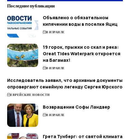
Последние публикации
Объявлено о обязательном
кипячении воды в поселке Яциц
В ИЗРАИЛЕ
19 горок, прыжки со скал и река:
Great Tides Waterpark откроется
на Багамах!
В ИЗРАИЛЕ
Исследователь заявил, что архивные документы
опровергают семейную легенду Сергея Юрского
ЕВРЕЙСКИЕ НОВОСТИ
Возвращение Софы Ландвер
В ИЗРАИЛЕ
Грета Тунберг: от святой климата