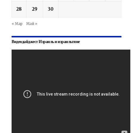
28
29
30
« Мар
Май »
Видеодайджест Израиль и израильтяне