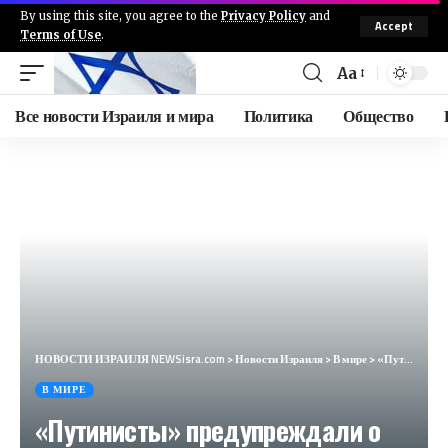
By using this site, you agree to the
Privacy Policy
and
Accept
Terms of Use
.
Aa
Все новости Израиля и мира
Политика
Общество
НОВОСТИ ИЗРАИЛЯ NEWSisra.com
>
Новости Израиля
>
В мире
>
«Путинисты» предупреждали о лжи Рима. Теперь итальянцы расплачиваются (IL Fatto Quotidiano, Италия)
В МИРЕ
«Путинисты» предупреждали о