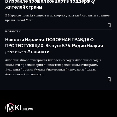
В Израиле прошёл концерт в поддержку
жителей страны
В Израиле прошёл концерт в поддержку жителей страны в военное
время. ​ Read More
НОВОСТИ
Новости Израиля. ПОЗОРНАЯ ПРАВДА О
ПРОТЕСТУЮЩИХ. Выпуск 576. Радио Наария
חדשות בארץ #новости
#израиль #новостиизраиля #новостисегодня #израильсегодня
#новости #радионаария #новостиизраиля #новостиизраиль
#украина #россия #умань #паломники #иерусалим #цахал
#нетаньягу #нетаньяху…