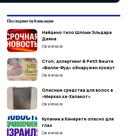
Последние публикации
Найдено тело Шломи Эльдара
Даяна
В ИЗРАИЛЕ
Стоп, аллергики! В Petit Beurre
«Вилли-Фуд» обнаружен кунжут
В ИЗРАИЛЕ
Опасные средства для волос в
«Мерказ ха-Халакот»
В ИЗРАИЛЕ
Купание в Кинерете опасно для
глаз
В ИЗРАИЛЕ