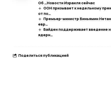
Об …​Новости Израиля сейчас
ООН призывает к недельному прек
от по…
Премьер-министр Биньямин Нетани
евр…
Байден поддерживает введение но
ядерн…
Поделиться публикацией