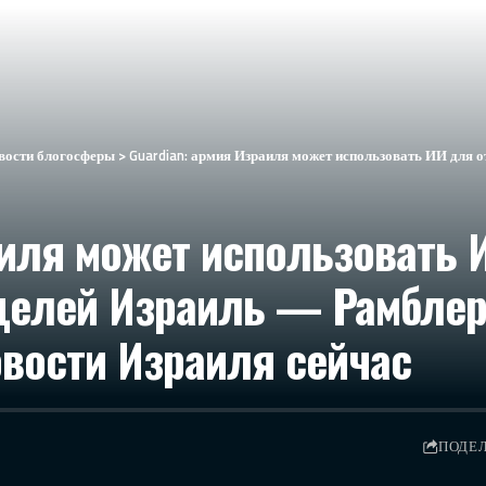
вости блогосферы
>
Guardian: армия Израиля может использовать ИИ для отбора связанных с ХАМАС
аиля может использовать 
целей Израиль — Рамблер/
овости Израиля сейчас
ПОДЕ