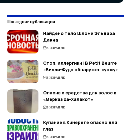
Последние публикации
Найдено тело Шломи Эльдара
Даяна
В ИЗРАИЛЕ
Стоп, аллергики! В Petit Beurre
«Вилли-Фуд» обнаружен кунжут
В ИЗРАИЛЕ
Опасные средства для волос в
«Мерказ ха-Халакот»
В ИЗРАИЛЕ
Купание в Кинерете опасно для
глаз
В ИЗРАИЛЕ