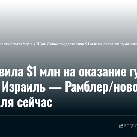
вости блогосферы
>
Шри-Ланка предоставила $1 млн на оказание гуманитарной помощи детям в секто
ила $1 млн на оказание 
а Израиль — Рамблер/новос
иля сейчас
ПОДЕ