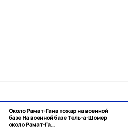
Около Рамат-Гана пожар на военной
базе На военной базе Тель-а-Шомер
около Рамат-Га…