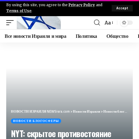
By using this site, you agree to the
Privacy Policy
and
Accept
Terms of Use
.
Aa
Все новости Израиля и мира
Политика
Общество
НОВОСТИ ИЗРАИЛЯ NEWSisra.com
>
Новости Израиля
>
Новости блогосферы
НОВОСТИ БЛОГОСФЕРЫ
NYT: скрытое противостояние