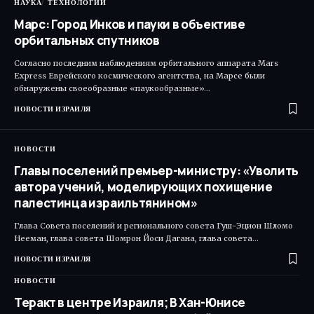
НАУКА
ТЕХНОЛОГИИ
Марс: Город Инков и пауки в объективе
орбитальных спутников
Согласно последним наблюдениям орбитального аппарата Mars
Express Еврейского космического агентства, на Марсе были
обнаружены своеобразные «паукообразные»…
НОВОСТИ ИЗРАИЛЯ
НОВОСТИ
Главы поселений премьер-министру: «Уволить
автора учений, моделирующих похищение
палестинца израильтянином»
Глава Совета поселений и регионального совета Гуш-Эцион Шломо
Нееман, глава совета Шомрон Йоси Дагана, глава совета…
НОВОСТИ ИЗРАИЛЯ
НОВОСТИ
Теракт в центре Израиля; В Хан-Юнисе