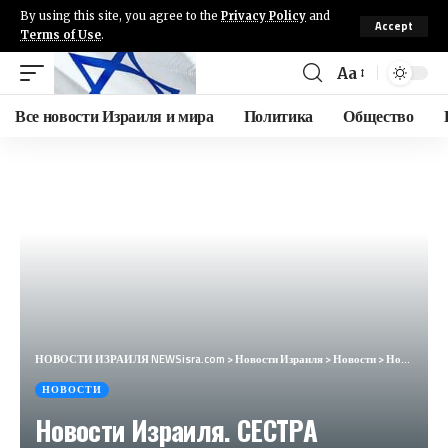
By using this site, you agree to the
Privacy Policy
and
Accept
Terms of Use
.
Aa
Все новости Израиля и мира
Политика
Общество
НОВОСТИ ИЗРАИЛЯ NEWSisra.com
>
Новости Израиля
>
Новости
>
Новости Израиля. СЕСТРА ГЛАВАРЯ ХАМАС АРЕСТОВАНА В ИЗРАИЛЕ. Выпуск 606. Радио Наария #новостиизраиля
НОВОСТИ
Новости Израиля. СЕСТРА