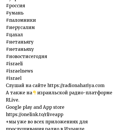
#россия
#умань
#паломники
#иерусалим
#цахал
#нетаньягу
#нетаньяху
#новостисегодня
#israeli
#israelnews
#israel
Слушай на сайте https://radionahariya.com
А также на
израильской радио-платформе
RLive.
Google play and App store
https://onelink.to/rliveapp
+мы уже во всех приложениях для
прослушивания радио в Израиле.