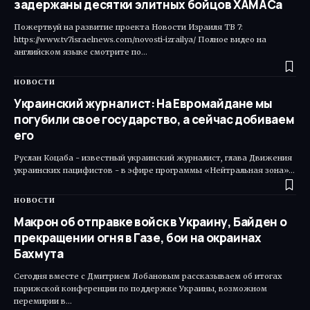
задержаны десятки элитных бойцов ХАМАСа
Пожертвуй на развитие проекта Новости Израиля ТВ 7:
https://www.tv7israelnews.com/novosti-izrailya/ Полное видео на
английском языке смотрите по…
НОВОСТИ
Украинский журналист: На Евромайдане мы
погубили свое государство, а сейчас добиваем
его
Руслан Коцаба - известный украинский журналист, глава Движения
украинских пацифистов - в эфире программы «Нейтральная зона»…
НОВОСТИ
Макрон об отправке войск в Украину, Байден о
прекращении огня в Газе, бои на окраинах
Бахмута
Сегодня вместе с Дмитрием Лобановым рассказываем об итогах
парижской конференции по поддержке Украины, возможном
перемирии в…