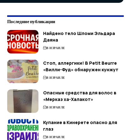
Последние публикации
Найдено тело Шломи Эльдара
Даяна
В ИЗРАИЛЕ
Стоп, аллергики! В Petit Beurre
«Вилли-Фуд» обнаружен кунжут
В ИЗРАИЛЕ
Опасные средства для волос в
«Мерказ ха-Халакот»
В ИЗРАИЛЕ
Купание в Кинерете опасно для
глаз
В ИЗРАИЛЕ