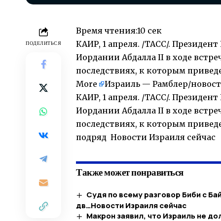
Время чтения:
10 сек
КАИР, 1 апреля. /ТАСС/. Президен
ПОДЕЛИТЬСЯ
Иордании Абдалла II в ходе встр
последствиях, к которым привед
More
Израиль — Рамблер/новос
КАИР, 1 апреля. /ТАСС/. Президен
Иордании Абдалла II в ходе встр
последствиях, к которым привед
подряд Новости Израиля сейчас
Также может понравиться
Судя по всему разговор Биби с Б
дв…​Новости Израиля сейчас
Макрон заявил, что Израиль не д