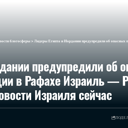
вости блогосферы
>
Лидеры Египта и Иордании предупредили об опасных последствиях операции в 
рдании предупредили об 
ции в Рафахе Израиль — 
​Новости Израиля сейчас
ПОДЕ