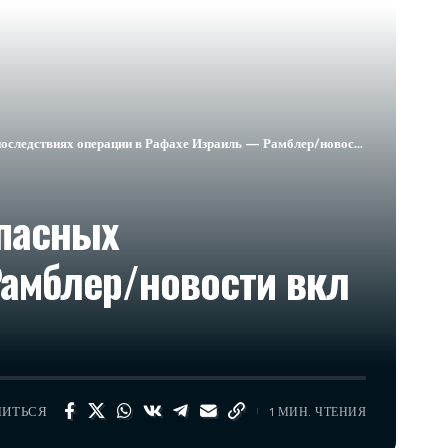
Рафахе Израиль — Рамблер/новости вкл . 01.04.2024 в 20:05​Новости Израиля сейчас
опасных
Рамблер/новости вкл
ЛИТЬСЯ
1 МИН. ЧТЕНИЯ