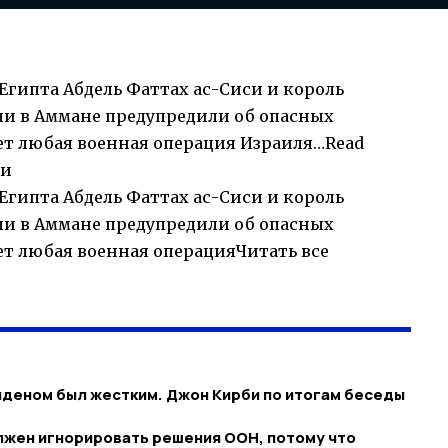
т Египта Абдель Фаттах ас-Сиси и король
ечи в Аммане предупредили об опасных
ет любая военная операция Израиля…
Read
ти
т Египта Абдель Фаттах ас-Сиси и король
ечи в Аммане предупредили об опасных
ет любая военная операцияЧитать все
айденом был жестким. Джон Кирби по итогам беседы
олжен игнорировать решения ООН, потому что