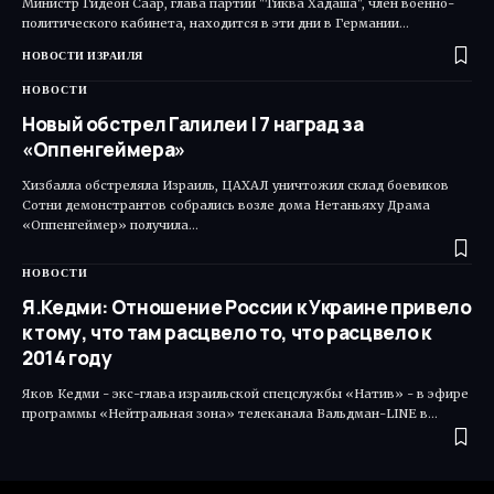
Министр Гидеон Саар, глава партии "Тиква Хадаша", член военно-
политического кабинета, находится в эти дни в Германии…
НОВОСТИ ИЗРАИЛЯ
НОВОСТИ
Новый обстрел Галилеи | 7 наград за
«Оппенгеймера»
Хизбалла обстреляла Израиль, ЦАХАЛ уничтожил склад боевиков
Сотни демонстрантов собрались возле дома Нетаньяху Драма
«Оппенгеймер» получила…
НОВОСТИ
Я.Кедми: Отношение России к Украине привело
к тому, что там расцвело то, что расцвело к
2014 году
Яков Кедми - экс-глава израильской спецслужбы «Натив» - в эфире
программы «Нейтральная зона» телеканала Вальдман-LINE в…