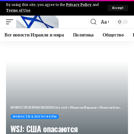
By using this site, you agree to the
Privacy Policy
and
Accept
Terms of Use
.
Aa
Все новости Израиля и мира
Политика
Общество
НОВОСТИ ИЗРАИЛЯ NEWSisra.com
>
Новости Израиля
>
Новости блогосферы
НОВОСТИ БЛОГОСФЕРЫ
WSJ: США опасаются