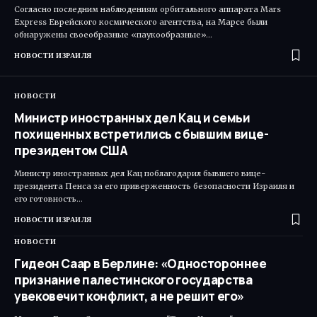
Согласно последним наблюдениям орбитального аппарата Mars
Express Еврейского космического агентства, на Марсе были
обнаружены своеобразные «паукообразные»…
НОВОСТИ ИЗРАИЛЯ
НОВОСТИ
Министр иностранных дел Кац и семьи
похищенных встретились с бывшим вице-
президентом США
Министр иностранных дел Кац поблагодарил бывшего вице-
президента Пенса за его приверженность безопасности Израиля и
его готовность…
НОВОСТИ ИЗРАИЛЯ
НОВОСТИ
Гидеон Саар в Берлине: «Одностороннее
признание палестинского государства
увековечит конфликт, а не решит его»