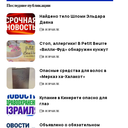
Последние публикации
Найдено тело Шломи Эльдара
Даяна
В ИЗРАИЛЕ
Стоп, аллергики! В Petit Beurre
«Вилли-Фуд» обнаружен кунжут
В ИЗРАИЛЕ
Опасные средства для волос в
«Мерказ ха-Халакот»
В ИЗРАИЛЕ
Купание в Кинерете опасно для
глаз
В ИЗРАИЛЕ
Объявлено о обязательном