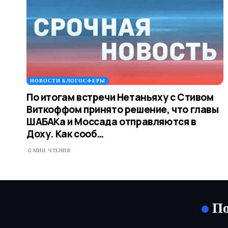
НОВОСТИ БЛОГОСФЕРЫ
По итогам встречи Нетаньяху с Стивом
Виткоффом принято решение, что главы
ШАБАКа и Моссада отправляются в
Доху. Как сооб…
0 МИН. ЧТЕНИЯ
По