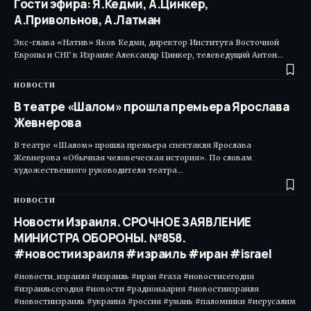
Гости эфира: Я.Кедми, А.Цинкер,
А.Привольнов, А.Латман
Экс-глава «Натив» Яков Кедми, директор Института Восточной
Европы и СНГ в Израиле Александр Цинкер, телеведущий Антон…
НОВОСТИ
В театре «Шалом» прошла премьера Ярослава
Жевнерова
В театре «Шалом» прошла премьера спектакля Ярослава
Жевнерова «Обычная человеческая история». По словам
художественного руководителя театра…
НОВОСТИ
Новости Израиля. СРОЧНОЕ ЗАЯВЛЕНИЕ
МИНИСТРА ОБОРОНЫ. №858.
#новостиизраиля #израиль #иран #israel
#новости_израиля #израиль #иран #газа #новостисегодня
#израильсегодня #новости #радионаария #новостиизраиля
#новостиизраиль #украина #россия #умань #паломники #иерусалим