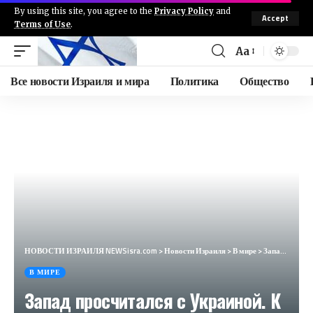
By using this site, you agree to the
Privacy Policy
and
Accept
Terms of Use
.
Aa
Все новости Израиля и мира
Политика
Общество
НОВОСТИ ИЗРАИЛЯ NEWSisra.com
>
Новости Израиля
>
В мире
>
Запад просчитался с Украиной. К такому он оказался не готов (Business Insider, Германия)
В МИРЕ
Запад просчитался с Украиной. К