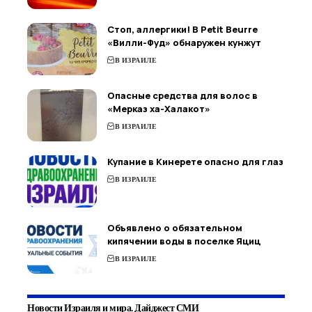
Стоп, аллергики! В Petit Beurre
«Вилли-Фуд» обнаружен кунжут
В ИЗРАИЛЕ
Опасные средства для волос в
«Мерказ ха-Халакот»
В ИЗРАИЛЕ
Купание в Кинерете опасно для глаз
В ИЗРАИЛЕ
Объявлено о обязательном
кипячении воды в поселке Яциц
В ИЗРАИЛЕ
Новости Израиля и мира. Дайджест СМИ