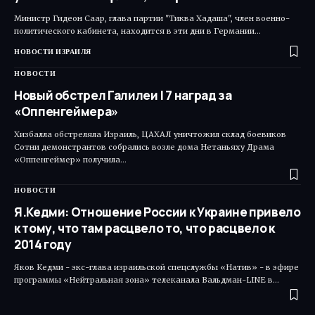
Министр Гидеон Саар, глава партии "Тиква Хадаша", член военно-
политического кабинета, находится в эти дни в Германии…
НОВОСТИ ИЗРАИЛЯ
НОВОСТИ
Новый обстрел Галилеи | 7 наград за
«Оппенгеймера»
Хизбалла обстреляла Израиль, ЦАХАЛ уничтожил склад боевиков
Сотни демонстрантов собрались возле дома Нетаньяху Драма
«Оппенгеймер» получила…
НОВОСТИ
Я.Кедми: Отношение России к Украине привело
к тому, что там расцвело то, что расцвело к
2014 году
Яков Кедми - экс-глава израильской спецслужбы «Натив» - в эфире
программы «Нейтральная зона» телеканала Вальдман-LINE в…