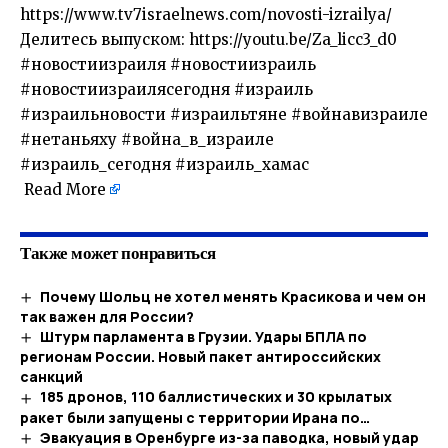
https://www.tv7israelnews.com/novosti-izrailya/
Делитесь выпуском: https://youtu.be/Za_licc3_d0
#новостиизраиля #новостиизраиль
#новостиизраилясегодня #израиль
#израильновости #израильтяне #войнавизраиле
#нетаньяху #война_в_израиле
#израиль_сегодня #израиль_хамас
​
Read More
Также может понравиться
Почему Шольц не хотел менять Красикова и чем он
так важен для России?
Штурм парламента в Грузии. Удары БПЛА по
регионам России. Новый пакет антироссийских
санкций
185 дронов, 110 баллистических и 30 крылатых
ракет были запущены с территории Ирана по…
Эвакуация в Оренбурге из-за паводка, новый удар