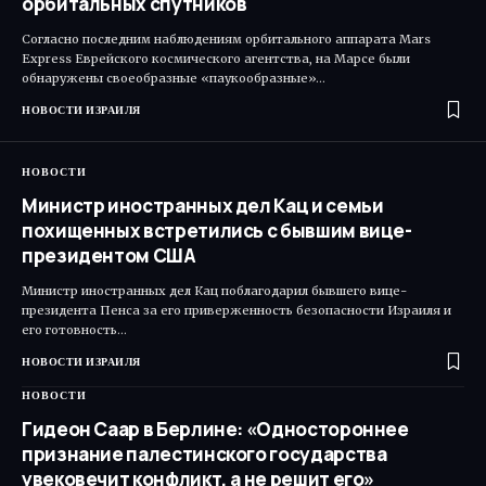
орбитальных спутников
Согласно последним наблюдениям орбитального аппарата Mars
Express Еврейского космического агентства, на Марсе были
обнаружены своеобразные «паукообразные»…
НОВОСТИ ИЗРАИЛЯ
НОВОСТИ
Министр иностранных дел Кац и семьи
похищенных встретились с бывшим вице-
президентом США
Министр иностранных дел Кац поблагодарил бывшего вице-
президента Пенса за его приверженность безопасности Израиля и
его готовность…
НОВОСТИ ИЗРАИЛЯ
НОВОСТИ
Гидеон Саар в Берлине: «Одностороннее
признание палестинского государства
увековечит конфликт, а не решит его»