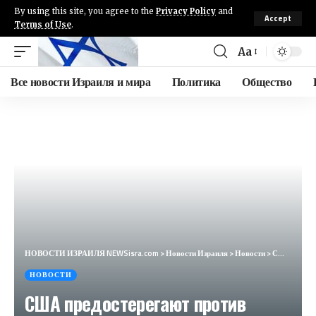
By using this site, you agree to the
Privacy Policy
and
Accept
Terms of Use
.
Aa
Все новости Израиля и мира
Политика
Общество
НОВОСТИ ИЗРАИЛЯ NEWSisra.com
>
Новости Израиля
>
Новости
>
США предостерегают против операции в Рафахе; Нетаньяху обвинил мир в лицемерии-Новости Израиля–13.03
НОВОСТИ
США предостерегают против