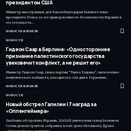
президентом США
Министр иностранных дел Кац поблагодарил бывшего вице-
президента Пенса за его приверженность безопасности Израиля и
его готовность…
НОВОСТИ ИЗРАИЛЯ
НОВОСТИ
Гидеон Саар в Берлине: «Одностороннее
признание палестинского государства
увековечит конфликт, а не решит его»
Министр Гидеон Саар, глава партии "Тиква Хадаша", член военно-
политического кабинета, находится в эти дни в Германии…
НОВОСТИ ИЗРАИЛЯ
НОВОСТИ
Новый обстрел Галилеи | 7 наград за
«Оппенгеймера»
Хизбалла обстреляла Израиль, ЦАХАЛ уничтожил склад боевиков
Сотни демонстрантов собрались возле дома Нетаньяху Драма
«Оппенгеймер» получила…