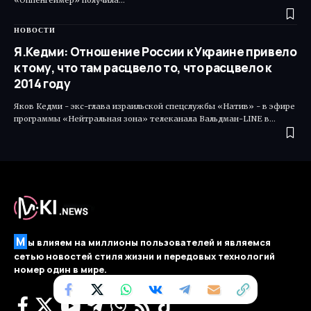
НОВОСТИ
Я.Кедми: Отношение России к Украине привело
к тому, что там расцвело то, что расцвело к
2014 году
Яков Кедми - экс-глава израильской спецслужбы «Натив» - в эфире
программы «Нейтральная зона» телеканала Вальдман-LINE в…
М
ы влияем на миллионы пользователей и являемся
сетью новостей стиля жизни и передовых технологий
номер один в мире.