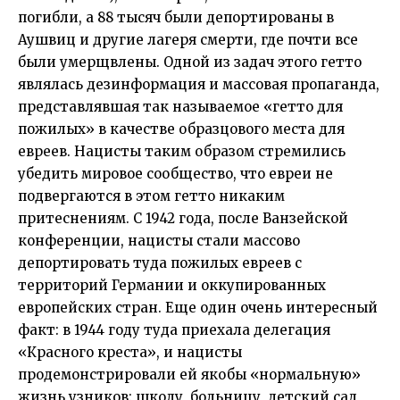
погибли, а 88 тысяч были депортированы в
Аушвиц и другие лагеря смерти, где почти все
были умерщвлены. Одной из задач этого гетто
являлась дезинформация и массовая пропаганда,
представлявшая так называемое «гетто для
пожилых» в качестве образцового места для
евреев. Нацисты таким образом стремились
убедить мировое сообщество, что евреи не
подвергаются в этом гетто никаким
притеснениям. С 1942 года, после Ванзейской
конференции, нацисты стали массово
депортировать туда пожилых евреев с
территорий Германии и оккупированных
европейских стран. Еще один очень интересный
факт: в 1944 году туда приехала делегация
«Красного креста», и нацисты
продемонстрировали ей якобы «нормальную»
жизнь узников: школу, больницу, детский сад,