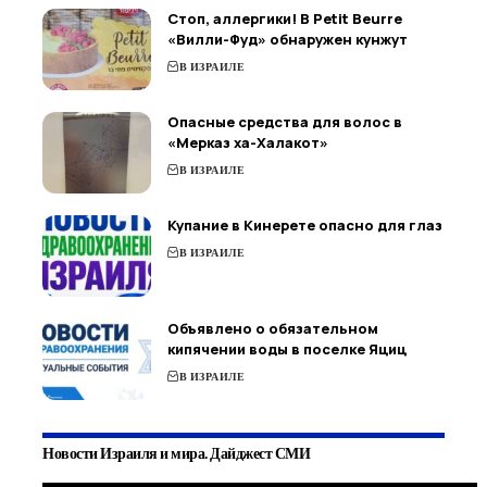
Стоп, аллергики! В Petit Beurre
«Вилли-Фуд» обнаружен кунжут
В ИЗРАИЛЕ
Опасные средства для волос в
«Мерказ ха-Халакот»
В ИЗРАИЛЕ
Купание в Кинерете опасно для глаз
В ИЗРАИЛЕ
Объявлено о обязательном
кипячении воды в поселке Яциц
В ИЗРАИЛЕ
Новости Израиля и мира. Дайджест СМИ