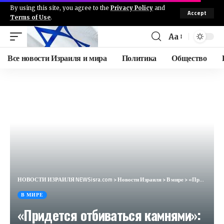
By using this site, you agree to the
Privacy Policy
and
Accept
Terms of Use
.
Aa
Все новости Израиля и мира
Политика
Общество
НОВОСТИ ИЗРАИЛЯ NEWSisra.com
>
Новости Израиля
>
В мире
>
«Придется отбиваться камнями»: Европу шокировала новость о боеприпасах (Advance, Хорватия)
В МИРЕ
«Придется отбиваться камнями»: