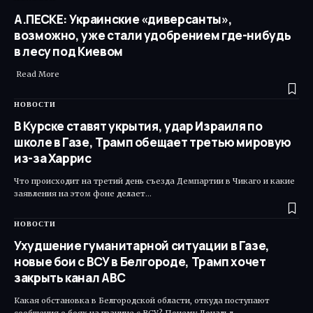
А.ПЕСКЕ: Украинские «диверсанты»,
возможно, уже стали удобрением где-нибудь
в лесу под Киевом
Read More ​
НОВОСТИ
В Курске ставят укрытия, удар Израиля по
школе в Газе, Трамп обещает третью мировую
из-за Харрис
Что происходит на третий день съезда Демпартии в Чикаго и какие
заявления на этом фоне делает…
НОВОСТИ
Ухудшение гуманитарной ситуации в Газе,
новые бои с ВСУ в Белгороде, Трамп хочет
закрыть канал ABC
Какая обстановка в Белгородской области, откуда поступают