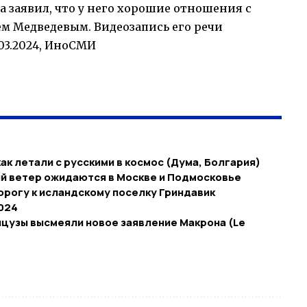
а заявил, что у него хорошие отношения с
 Медведевым. Видеозапись его речи
03.2024, ИноСМИ
ак летали с русскими в космос (Дума, Болгария)
ый ветер ожидаются в Москве и Подмосковье
орогу к исландскому поселку Гриндавик
024
нцузы высмеяли новое заявление Макрона (Le