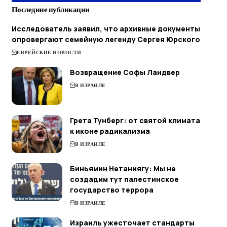
Последние публикации
Исследователь заявил, что архивные документы
опровергают семейную легенду Сергея Юрского
ЕВРЕЙСКИЕ НОВОСТИ
Возвращение Софы Ландвер
В ИЗРАИЛЕ
Грета Тунберг: от святой климата
к иконе радикализма
В ИЗРАИЛЕ
Биньямин Нетаниягу: Мы не
создадим тут палестинское
государство террора
В ИЗРАИЛЕ
Израиль ужесточает стандарты