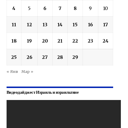
4
5
6
7
8
9
10
11
12
13
14
15
16
17
18
19
20
21
22
23
24
25
26
27
28
29
« Янв
Мар »
Видеодайджест Израиль и израильтяне