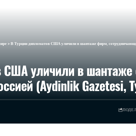
мире
>
В Турции дипломатов США уличили в шантаже фирм, сотрудничающих с
в США уличили в шантаже
сией (Aydinlik Gazetesi, 
ПОДЕ