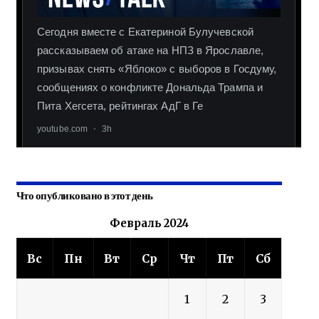
Что опубликовано в этот день
Февраль 2024
Вс
Пн
Вт
Ср
Чт
Пт
Сб
1
2
3