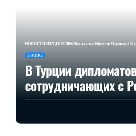
НОВОСТИ ИЗРАИЛЯ NEWSisra.com
>
Новости Израиля
>
В 
В МИРЕ
В Турции дипломато
сотрудничающих с Рос