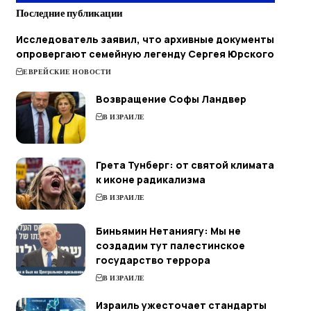
Последние публикации
Исследователь заявил, что архивные документы
опровергают семейную легенду Сергея Юрского
ЕВРЕЙСКИЕ НОВОСТИ
Возвращение Софы Ландвер
В ИЗРАИЛЕ
Грета Тунберг: от святой климата
к иконе радикализма
В ИЗРАИЛЕ
Биньямин Нетаниягу: Мы не
создадим тут палестинское
государство террора
В ИЗРАИЛЕ
Израиль ужесточает стандарты