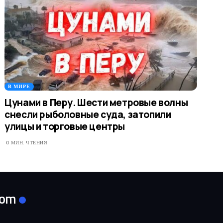
В МИРЕ
Цунами в Перу. Шести метровые волны
снесли рыболовные суда, затопили
улицы и торговые центры
0 МИН. ЧТЕНИЯ
com