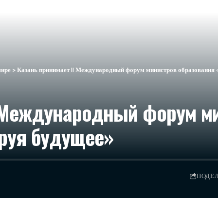
мире
>
Казань принимает II Международный форум министров образования
I Международный форум м
руя будущее»
ПОДЕ