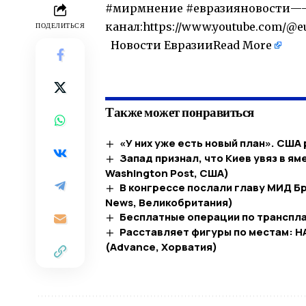
#мирмнение #евразияновости
канал:https://www.youtube.com/@eu
ПОДЕЛИТЬСЯ
Новости Евразии
Read More
​
Также может понравиться
«У них уже есть новый план». США 
Запад признал, что Киев увяз в я
Washington Post, США)
В конгрессе послали главу МИД Бр
News, Великобритания)
Бесплатные операции по транспла
Расставляет фигуры по местам: Н
(Advance, Хорватия)