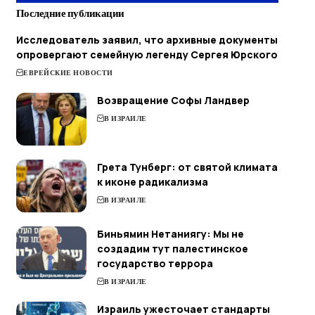
Последние публикации
Исследователь заявил, что архивные документы
опровергают семейную легенду Сергея Юрского
ЕВРЕЙСКИЕ НОВОСТИ
Возвращение Софы Ландвер
В ИЗРАИЛЕ
Грета Тунберг: от святой климата
к иконе радикализма
В ИЗРАИЛЕ
Биньямин Нетаниягу: Мы не
создадим тут палестинское
государство террора
В ИЗРАИЛЕ
Израиль ужесточает стандарты