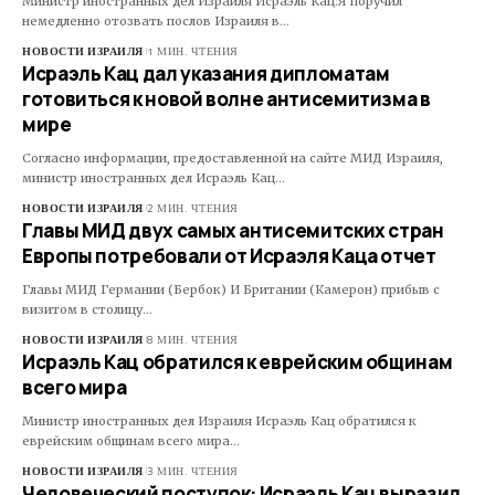
Министр иностранных дел Израиля Исраэль Кац:Я поручил
немедленно отозвать послов Израиля в…
НОВОСТИ ИЗРАИЛЯ
1 МИН. ЧТЕНИЯ
Исраэль Кац дал указания дипломатам
готовиться к новой волне антисемитизма в
мире
Согласно информации, предоставленной на сайте МИД Израиля,
министр иностранных дел Исраэль Кац…
НОВОСТИ ИЗРАИЛЯ
2 МИН. ЧТЕНИЯ
Главы МИД двух самых антисемитских стран
Европы потребовали от Исраэля Каца отчет
Главы МИД Германии (Бербок) И Британии (Камерон) прибыв с
визитом в столицу…
НОВОСТИ ИЗРАИЛЯ
8 МИН. ЧТЕНИЯ
Исраэль Кац обратился к еврейским общинам
всего мира
Министр иностранных дел Израиля Исраэль Кац обратился к
еврейским общинам всего мира…
НОВОСТИ ИЗРАИЛЯ
3 МИН. ЧТЕНИЯ
Человеческий поступок: Исраэль Кац выразил