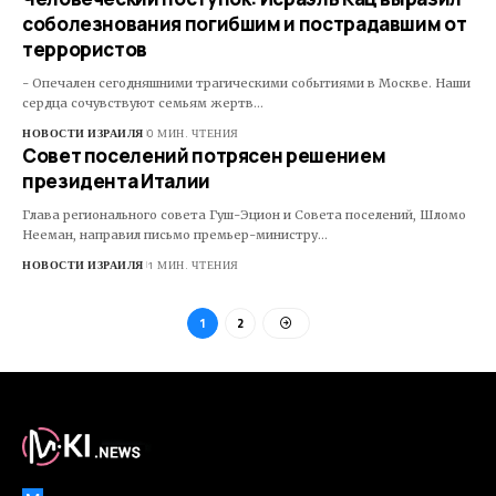
соболезнования погибшим и пострадавшим от
террористов
- Опечален сегодняшними трагическими событиями в Москве. Наши
сердца сочувствуют семьям жертв…
НОВОСТИ ИЗРАИЛЯ
0 МИН. ЧТЕНИЯ
Совет поселений потрясен решением
президента Италии
Глава регионального совета Гуш-Эцион и Совета поселений, Шломо
Нееман, направил письмо премьер-министру…
НОВОСТИ ИЗРАИЛЯ
1 МИН. ЧТЕНИЯ
1
2