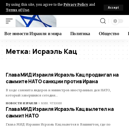
By using this site, you agree to the
Privacy Policy
and
Accept
Terms of Use
.
Все новости Израиля и мира
Политика
Общество
Метка:
Исраэль Кац
Глава МИД Израиля Исраэль Кац продвигал на
саммите НАТО санкции против Ирана
В ходе саммита лидеров и министров иностранных дел НАТО,
который завершился сегодня…
НОВОСТИ ИЗРАИЛЯ
1 МИН. ЧТЕНИЯ
Глава МИД Израиля Исраэль Кац вылетел на
саммит НАТО
Глава МИД Израиля Исраэль Кац вылетел в Вашингтон, где по