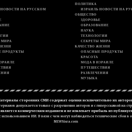
ПОЛИТИКА
 НОВОСТИ НА РУССКОМ
ИЗРАИЛЬ НОВОСТИ НА Р
ОБЩЕСТВО
Е
ЗДОРОВЬЕ
АНИЕ
ОБРАЗОВАНИЕ
НАУКА
ОГИИ
ТЕХНОЛОГИИ
 МИРА
СЕКРЕТЫ МИРА
ЖИЗНИ
КАЧЕСТВО ЖИЗНИ
Е ПРОДУКТЫ
ОПАСНЫЕ ПРОДУКТЫ
КРАСОТА
ИЗРАИЛЕ
МОДА В ИЗРАИЛЕ
СТВИЯ
ПУТЕШЕСТВИЯ
ЕНИЯ
РАЗВЛЕЧЕНИЯ
МУЗЫКА
атериалы сторонних СМИ содержат оценки исключительно их авторо
риалов допускается только с разрешения авторов и с гиперссылкой на ст
е является коммерческим изданием и не извлекает прибыль из публикуе
 использованием ИИ. В вязи с чем могут наблюдаться технические сбои в
NEWSisra.com