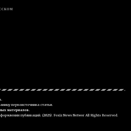
УССКОМ
в.
раницу первоисточника статьи.
мых материалов.
 оформлении публикаций.
(2025)
. Foxiz News Networ All Rights Reserved.