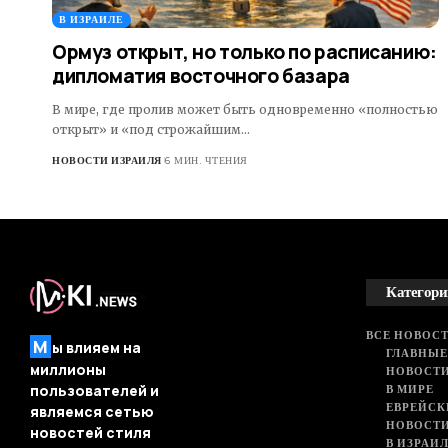
В ИЗРАИЛЕ
Ормуз открыт, но только по расписанию:
дипломатия восточного базара
В мире, где пролив может быть одновременно «полностью
открыт» и «под строжайшим…
НОВОСТИ ИЗРАИЛЯ
6 МИН. ЧТЕНИЯ
Категори
ВСЕ НОВОСТ
М
ы влияем на
ГЛАВНЫЕ
миллионы
НОВОСТИ
В МИРЕ
пользователей и
ЕВРЕЙСК
являемся сетью
НОВОСТ
новостей стиля
В ИЗРАИ