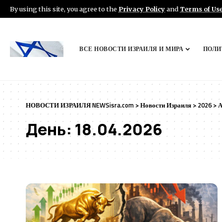
By using this site, you agree to the
Privacy Policy
and
Terms of Us
ВСЕ НОВОСТИ ИЗРАИЛЯ И МИРА
ПОЛИ
НОВОСТИ ИЗРАИЛЯ NEWSisra.com
>
Новости Израиля
>
2026
>
А
День:
18.04.2026