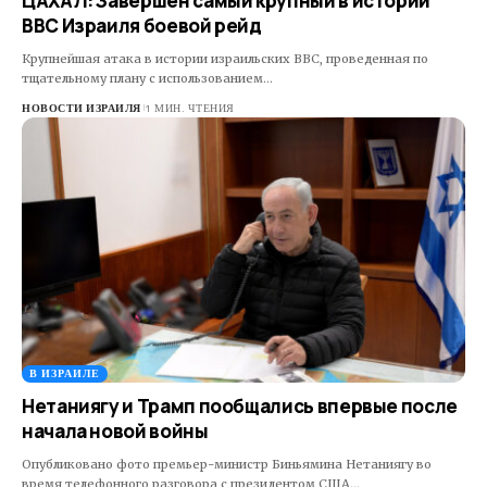
ЦАХАЛ: Завершен самый крупный в истории
ВВС Израиля боевой рейд
Крупнейшая атака в истории израильских ВВС, проведенная по
тщательному плану с использованием…
НОВОСТИ ИЗРАИЛЯ
1 МИН. ЧТЕНИЯ
В ИЗРАИЛЕ
Нетаниягу и Трамп пообщались впервые после
начала новой войны
Опубликовано фото премьер-министр Биньямина Нетаниягу во
время телефонного разговора с президентом США…