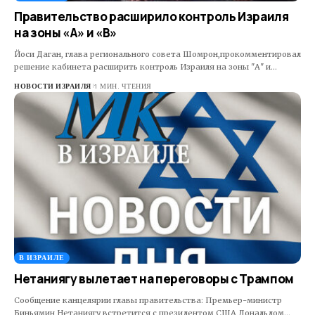
Правительство расширило контроль Израиля
на зоны «А» и «B»
Йоси Даган, глава регионального совета Шомрон,прокомментировал
решение кабинета расширить контроль Израиля на зоны "А" и…
НОВОСТИ ИЗРАИЛЯ
1 МИН. ЧТЕНИЯ
В ИЗРАИЛЕ
Нетаниягу вылетает на переговоры с Трампом
Сообщение канцелярии главы правительства: Премьер-министр
Биньямин Нетаниягу встретится с президентом США Дональдом…