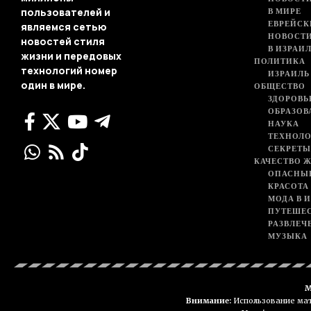
В МИРЕ
пользователей и
ЕВРЕЙСК
являемся сетью
НОВОСТ
новостей стиля
В ИЗРАИ
жизни и передовых
ПОЛИТИКА
технологий номер
ИЗРАИЛЬ
один в мире.
ОБЩЕСТВО
ЗДОРОВЬ
ОБРАЗОВ
НАУКА
ТЕХНОЛ
СЕКРЕТЫ
КАЧЕСТВО 
ОПАСНЫ
КРАСОТА
МОДА В 
ПУТЕШЕ
РАЗВЛЕЧ
МУЗЫКА
М
Внимание:
Использование мате