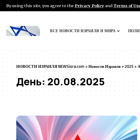
By using this site, you agree to the
Privacy Policy
and
Terms of Us
ВСЕ НОВОСТИ ИЗРАИЛЯ И МИРА
ПОЛИ
НОВОСТИ ИЗРАИЛЯ NEWSisra.com
>
Новости Израиля
>
2025
>
А
День:
20.08.2025