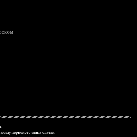
УССКОМ
в.
раницу первоисточника статьи.