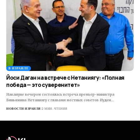
В ИЗРАИЛЕ
Йоси Даган на встрече с Нетаниягу: «Полная
победа — это суверенитет»
Накануне вечером состоялась встреча премьер-министра
Биньямина Нетаниягу с главами местных советов Иудеи…
НОВОСТИ ИЗРАИЛЯ
2 МИН. ЧТЕНИЯ