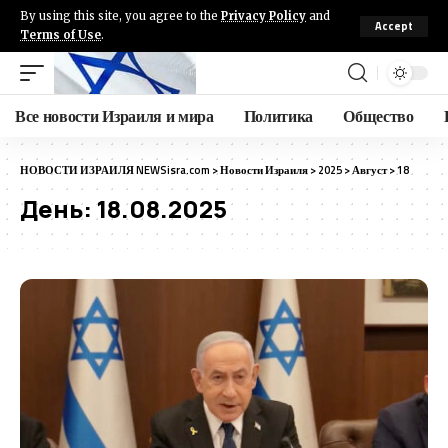
By using this site, you agree to the
Privacy Policy
and
Accept
Terms of Use
.
Все новости Израиля и мира
Политика
Общество
НОВОСТИ ИЗРАИЛЯ NEWSisra.com
>
Новости Израиля
>
2025
>
Август
>
18
День:
18.08.2025