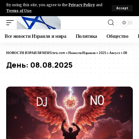
By using this site, you agree to the
Privacy Policy
and
Accept
Terms of Use
.
Все новости Израиля и мира
Политика
Общество
НОВОСТИ ИЗРАИЛЯ NEWSisra.com
>
Новости Израиля
>
2025
>
Август
>
08
День:
08.08.2025