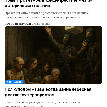
Трамп грозит «Великой депрессией» из-за
исторических пошлин
Президент США Дональд Трамп предупредил о возможном
наступлении экономической катастрофы, сравнимой с…
НОВОСТИ ИЗРАИЛЯ
5 МИН. ЧТЕНИЯ
В ИЗРАИЛЕ
Пол куполом — Газа: когда манна небесная
достается террористам
В небе над Газой разыгрывается странный спектакль —
современная притча о том,…