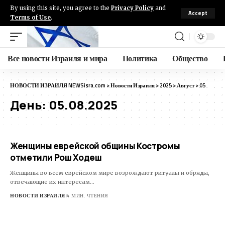
By using this site, you agree to the
Privacy Policy
and
Accept
Terms of Use
.
Все новости Израиля и мира
Политика
Общество
НОВОСТИ ИЗРАИЛЯ NEWSisra.com
>
Новости Израиля
>
2025
>
Август
>
05
День:
05.08.2025
Женщины еврейской общины Костромы
отметили Рош Ходеш
Женщины во всем еврейском мире возрождают ритуалы и обряды,
отвечающие их интересам…
НОВОСТИ ИЗРАИЛЯ
4 МИН. ЧТЕНИЯ