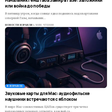
Начальник Генштаба Замир в Газе: заложники
или война до победы
В пятницу утром, когда солнце едва поднялось над кварталами
северной Газы, начальник…
НОВОСТИ ИЗРАИЛЯ
4 МИН. ЧТЕНИЯ
В ИЗРАИЛЕ
Звуковые карты для Mac: аудиофильске
наушники встречаются с яблоком
В мире Mac-совместимых ЦАПов существует три четко
выраженных ценовых сегмента, каждый со…