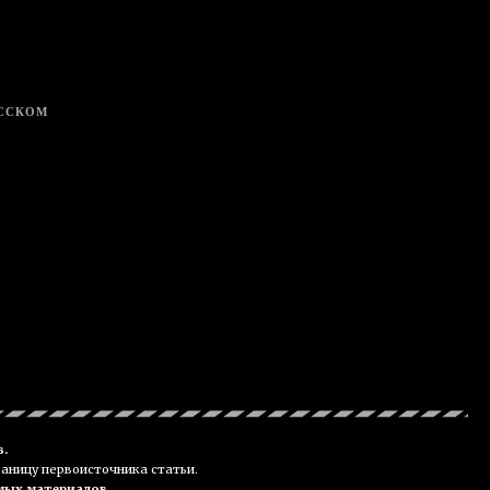
УССКОМ
в.
раницу первоисточника статьи.
мых материалов.