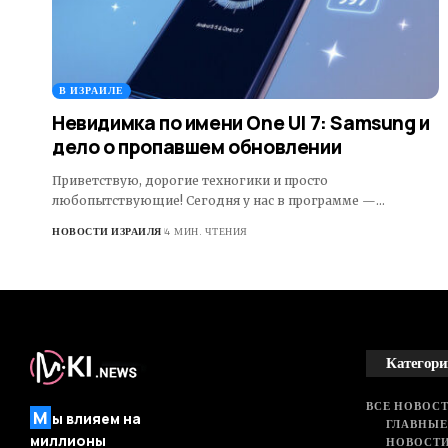
В ИЗРАИЛЕ
Невидимка по имени One UI 7: Samsung и
дело о пропавшем обновлении
Приветствую, дорогие техногики и просто
любопытствующие! Сегодня у нас в программе —…
НОВОСТИ ИЗРАИЛЯ
4 МИН. ЧТЕНИЯ
Категори
ВСЕ НОВОСТ
М
ы влияем на
ГЛАВНЫЕ
миллионы
НОВОСТИ