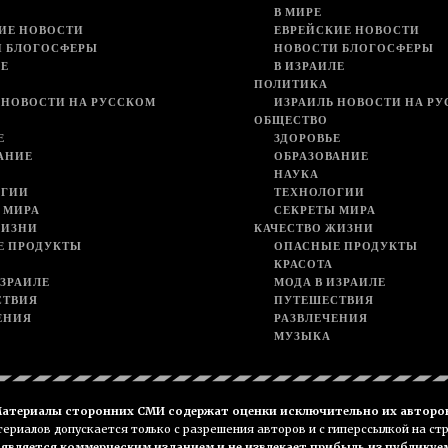
В МИРЕ
ИЕ НОВОСТИ
ЕВРЕЙСКИЕ НОВОСТИ
И БЛОГОСФЕРЫ
НОВОСТИ БЛОГОСФЕРЫ
ЛЕ
В ИЗРАИЛЕ
ПОЛИТИКА
 НОВОСТИ НА РУССКОМ
ИЗРАИЛЬ НОВОСТИ НА Р
ОБЩЕСТВО
Е
ЗДОРОВЬЕ
АНИЕ
ОБРАЗОВАНИЕ
НАУКА
ОГИИ
ТЕХНОЛОГИИ
 МИРА
СЕКРЕТЫ МИРА
ЖИЗНИ
КАЧЕСТВО ЖИЗНИ
Е ПРОДУКТЫ
ОПАСНЫЕ ПРОДУКТЫ
КРАСОТА
ИЗРАИЛЕ
МОДА В ИЗРАИЛЕ
СТВИЯ
ПУТЕШЕСТВИЯ
ЕНИЯ
РАЗВЛЕЧЕНИЯ
МУЗЫКА
атериалы сторонних СМИ содержат оценки исключительно их авторо
риалов допускается только с разрешения авторов и с гиперссылкой на ст
е является коммерческим изданием и не извлекает прибыль из публикуе