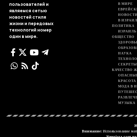
В МИРЕ
пользователей и
ЕВРЕЙСК
являемся сетью
НОВОСТ
новостей стиля
В ИЗРАИ
жизни и передовых
ПОЛИТИКА
технологий номер
ИЗРАИЛЬ
один в мире.
ОБЩЕСТВО
ЗДОРОВЬ
ОБРАЗОВ
НАУКА
ТЕХНОЛ
СЕКРЕТЫ
КАЧЕСТВО 
ОПАСНЫ
КРАСОТА
МОДА В 
ПУТЕШЕ
РАЗВЛЕЧ
МУЗЫКА
М
Внимание:
Использование мате
Newsisra.com н