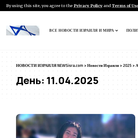
By using this site, you agree to the
Privacy Policy
and
Terms of Us
ВСЕ НОВОСТИ ИЗРАИЛЯ И МИРА
ПОЛИ
НОВОСТИ ИЗРАИЛЯ NEWSisra.com
>
Новости Израиля
>
2025
>
А
День:
11.04.2025