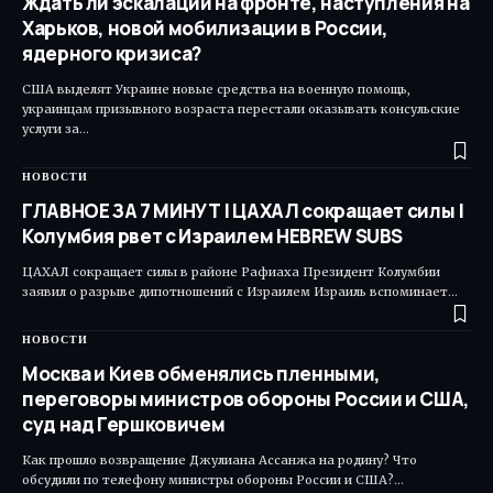
Ждать ли эскалации на фронте, наступления на
Харьков, новой мобилизации в России,
ядерного кризиса?
США выделят Украине новые средства на военную помощь,
украинцам призывного возраста перестали оказывать консульские
услуги за…
НОВОСТИ
ГЛАВНОЕ ЗА 7 МИНУТ | ЦАХАЛ сокращает силы |
Колумбия рвет с Израилем HEBREW SUBS
ЦАХАЛ сокращает силы в районе Рафиаха Президент Колумбии
заявил о разрыве дипотношений с Израилем Израиль вспоминает…
НОВОСТИ
Москва и Киев обменялись пленными,
переговоры министров обороны России и США,
суд над Гершковичем
Как прошло возвращение Джулиана Ассанжа на родину? Что
обсудили по телефону министры обороны России и США?…