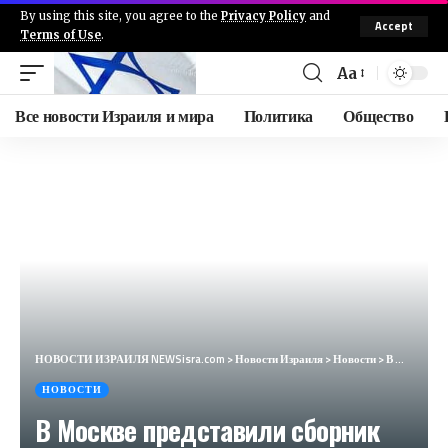
By using this site, you agree to the
Privacy Policy
and
Accept
Terms of Use
.
Aa
Все новости Израиля и мира
Политика
Общество
НОВОСТИ ИЗРАИЛЯ NEWSisra.com
>
Новости Израиля
>
Новости
>
В Москве представили сборник писем советских евреев
НОВОСТИ
В Москве представили сборник