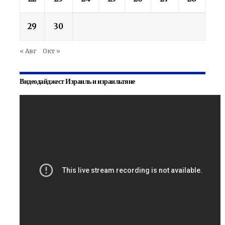
29
30
« Авг
Окт »
Видеодайджест Израиль и израильтяне