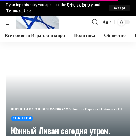
By using this site, you agree to the
Privacy Policy
and
Accept
Terms of Use
.
Aa
Все новости Израиля и мира
Политика
Общество
НОВОСТИ ИЗРАИЛЯ NEWSisra.com
>
Новости Израиля
>
События
>
Южный Ливан сегодня утром. Район Нумария, после атак ВВС ЦАХАЛа #интеллиньюз
СОБЫТИЯ
Южный Ливан сегодня утром.