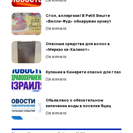
В ИЗРАИЛЕ
Стоп, аллергики! В Petit Beurre
«Вилли-Фуд» обнаружен кунжут
В ИЗРАИЛЕ
Опасные средства для волос в
«Мерказ ха-Халакот»
В ИЗРАИЛЕ
Купание в Кинерете опасно для глаз
В ИЗРАИЛЕ
Объявлено о обязательном
кипячении воды в поселке Яциц
В ИЗРАИЛЕ