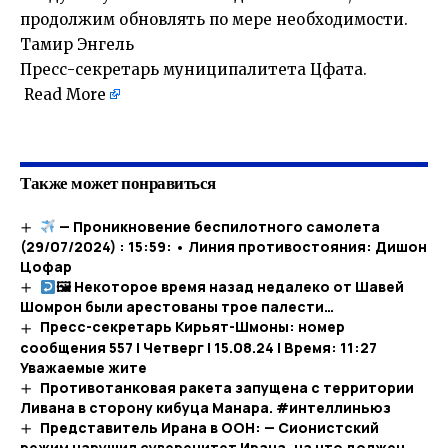
продолжим обновлять по мере необходимости.
Тамир Энгель
Пресс-секретарь муниципалитета Цфата.
Read More
​
Также может понравиться
— Проникновение беспилотного самолета
(29/07/2024) : 15:59: • Линия противостояния: Дишон
Цофар
🖼 Некоторое время назад недалеко от Шавей
Шомрон были арестованы трое палести…​
Пресс-секретарь Кирьят-Шмоны: номер
сообщения 557 | Четверг | 15.08.24 | Время: 11:27
Уважаемые жите
Противотанковая ракета запущена с территории
Ливана в сторону кибуца Манара. #интеллиньюз
Представитель Ирана в ООН: — Сионистский
режим нарушил суверенитет Ирана, на что должен