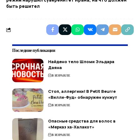
быть решител
Последние публикации
Найдено тело Шломи Эльдара
Даяна
В ИЗРАИЛЕ
Стоп, аллергики! В Petit Beurre
«Вилли-Фуд» обнаружен кунжут
В ИЗРАИЛЕ
Опасные средства для волос в
«Мерказ ха-Халакот»
В ИЗРАИЛЕ