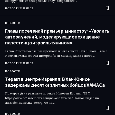
обнаружены своеобразные «паукообразные»…
НОВОСТИ ИЗРАИЛЯ
НОВОСТИ
Главы поселений премьер-министру: «Уволить
автора учений, моделирующих похищение
палестинца израильтянином»
Глава Совета поселений и регионального совета Гуш-Эцион Шломо
Нееман, глава совета Шомрон Йоси Дагана, глава совета…
НОВОСТИ ИЗРАИЛЯ
НОВОСТИ
Теракт в центре Израиля; В Хан-Юнисе
задержаны десятки элитных бойцов ХАМАСа
Пожертвуй на развитие проекта Новости Израиля ТВ 7:
https://www.tv7israelnews.com/novosti-izrailya/ Полное видео на
английском языке смотрите по…
НОВОСТИ