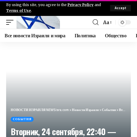
By using this site, you agree to the
Privacy Policy
and
Accept
Terms of Use
.
Aa
Все новости Израиля и мира
Политика
Общество
НОВОСТИ ИЗРАИЛЯ NEWSisra.com
>
Новости Израиля
>
События
>
Вторник, 24 сентября, 22:40 — Рекомендации – оставаться рядом с защищеными помещениями. Жителей Цфат
СОБЫТИЯ
Вторник, 24 сентября, 22:40 —