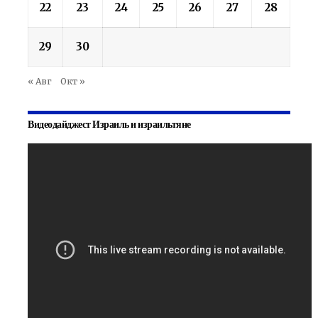
22
23
24
25
26
27
28
29
30
« Авг
Окт »
Видеодайджест Израиль и израильтяне