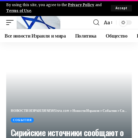
By using this site, you agree to the
Privacy Policy
and
Accept
Terms of Use
.
Aa
Все новости Израиля и мира
Политика
Общество
НОВОСТИ ИЗРАИЛЯ NEWSisra.com
>
Новости Израиля
>
События
>
Сирийские источники сообщают о перехвате израильских крылатых ракет в районе Тартуса на северо-запад
СОБЫТИЯ
Сирийские источники сообщают о