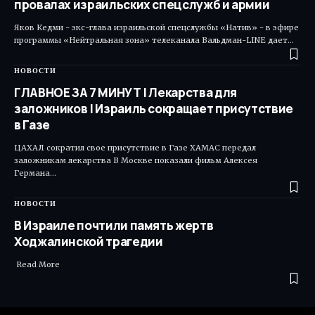
провалах израильских спецслужб и армии
Яков Кедми - экс-глава израильской спецслужбы «Натив» - в эфире
программы «Нейтральная зона» телеканала Вальдман-LINE дает…
НОВОСТИ
ГЛАВНОЕ ЗА 7 МИНУТ | Лекарства для
заложников | Израиль сокращает присутствие
в Газе
ЦАХАЛ сократил свое присутствие в Газе ХАМАС передал
заложникам лекарства В Москве показали фильм Алексея
Германа…
НОВОСТИ
В Израиле почтили память жертв
Ходжалинской трагедии
​ Read More