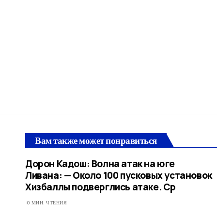
Вам также может понравиться
Дорон Кадош: Волна атак на юге
Ливана: — Около 100 пусковых установок
Хизбаллы подверглись атаке. Ср
0 МИН. ЧТЕНИЯ