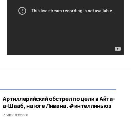
Артиллерийский обстрел по цели в Айта-
а-Шааб, на юге Ливана. #интеллиньюз
0 МИН. ЧТЕНИЯ