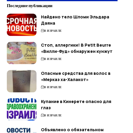
Последние публикации
Найдено тело Шломи Эльдара
Даяна
В ИЗРАИЛЕ
Стоп, аллергики! В Petit Beurre
«Вилли-Фуд» обнаружен кунжут
В ИЗРАИЛЕ
Опасные средства для волос в
«Мерказ ха-Халакот»
В ИЗРАИЛЕ
Купание в Кинерете опасно для
глаз
В ИЗРАИЛЕ
Объявлено о обязательном