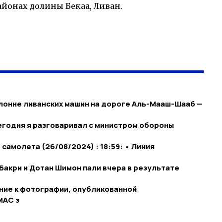
айонах долины Бекаа, Ливан.
лонне ливанских машин на дороге Аль-Мааш-Шааб —
годня я разговаривал с министром обороны
амолета (26/08/2024) : 18:59: • Линия
Бакри и Дотан Шимон пали вчера в результате
ние к фотографии, опубликованной
МАС з