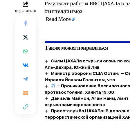
Результат работы ВВС ЦАХАЛа в р
#интеллиньюз
ПОДЕЛИТЬСЯ
Read More
​
Также может понравиться
Силы ЦАХАЛа открыли огонь по ко
Аль-Дахира, Южный Лив
Министр обороны США Остин: — Се
Израиля Йоавом Галантом, что
— Проникновение беспилотного с
противостояния: Ханита 19:00:
Даниэль Маймон, Агам Наим, Амит 
взрыва заминированного з
Пресс-служба ЦАХАЛа: В дополне
террористической организацией ХА