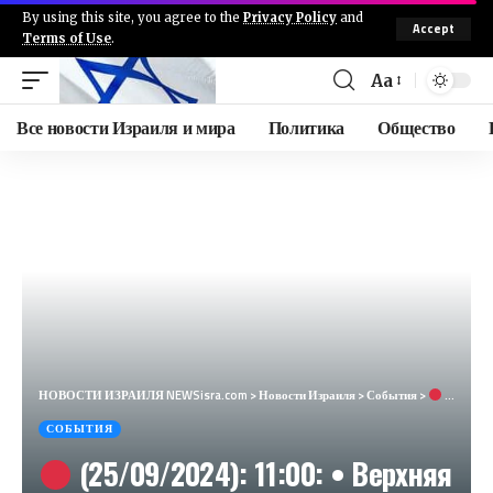
By using this site, you agree to the
Privacy Policy
and
Accept
Terms of Use
.
Aa
Все новости Израиля и мира
Политика
Общество
НОВОСТИ ИЗРАИЛЯ NEWSisra.com
>
Новости Израиля
>
События
>
(25/09/2024): 11:00: • Верхняя Галилея: Бирия, Цфат — город (30 секунд)
СОБЫТИЯ
(25/09/2024): 11:00: • Верхняя