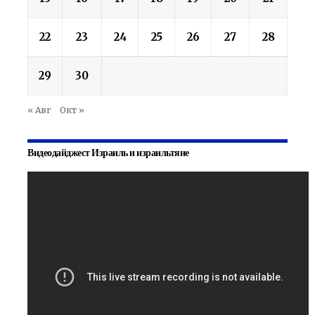
22
23
24
25
26
27
28
29
30
« Авг
Окт »
Видеодайджест Израиль и израильтяне