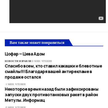
Вам также может понравиться
Цофар — Цева Адом
НОВОСТИ ИЗРАИЛЯ
0 МИН. ЧТЕНИЯ
Спасибо всем, кто ставил какашки и блевотные
смайлы!!! Благодаря вашей антирекламе в
продаже остался
1 МИН. ЧТЕНИЯ
Некоторое время назад были зафиксированы
запуски двух противотанковых ракет в район
Метулы. Информац
0 МИН. ЧТЕНИЯ