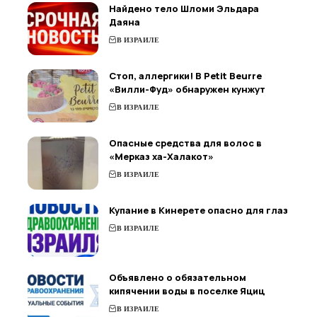
Найдено тело Шломи Эльдара
Даяна
В ИЗРАИЛЕ
Стоп, аллергики! В Petit Beurre
«Вилли-Фуд» обнаружен кунжут
В ИЗРАИЛЕ
Опасные средства для волос в
«Мерказ ха-Халакот»
В ИЗРАИЛЕ
Купание в Кинерете опасно для глаз
В ИЗРАИЛЕ
Объявлено о обязательном
кипячении воды в поселке Яциц
В ИЗРАИЛЕ