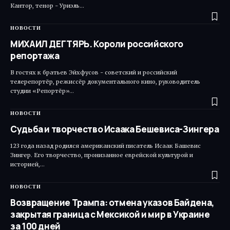
Кантор, тенор - Уриэль…
НОВОСТИ
МИХАИЛ ДЕГТЯРЬ. Короли российского
репортажа
В гостях к братьев Эйхфусов - советский и российский
телерепортёр, режиссёр документального кино, руководитель
студии «Репортёр»…
НОВОСТИ
Судьба и творчество Исаака Бешевиса-Зингера
123 года назад родился американский писатель Исаак Башевис
Зингер. Его творчество, пронизанное еврейской культурой и
историей,…
НОВОСТИ
Возвращение Трампа: отмена указов Байдена,
закрытая граница с Мексикой и мир в Украине
за 100 дней