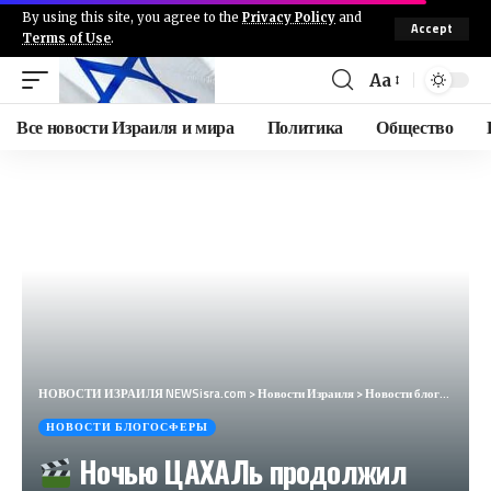
By using this site, you agree to the
Privacy Policy
and
Accept
Terms of Use
.
Aa
Все новости Израиля и мира
Политика
Общество
НОВОСТИ ИЗРАИЛЯ NEWSisra.com
>
Новости Израиля
>
Новости блогосферы
НОВОСТИ БЛОГОСФЕРЫ
Ночью ЦАХАЛь продолжил