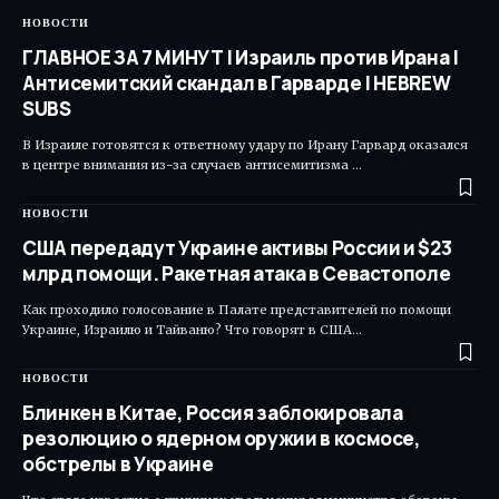
НОВОСТИ
ГЛАВНОЕ ЗА 7 МИНУТ | Израиль против Ирана |
Антисемитский скандал в Гарварде | HEBREW
SUBS
В Израиле готовятся к ответному удару по Ирану Гарвард оказался
в центре внимания из-за случаев антисемитизма …
НОВОСТИ
США передадут Украине активы России и $23
млрд помощи. Ракетная атака в Севастополе
Как проходило голосование в Палате представителей по помощи
Украине, Израилю и Тайваню? Что говорят в США…
НОВОСТИ
Блинкен в Китае, Россия заблокировала
резолюцию о ядерном оружии в космосе,
обстрелы в Украине