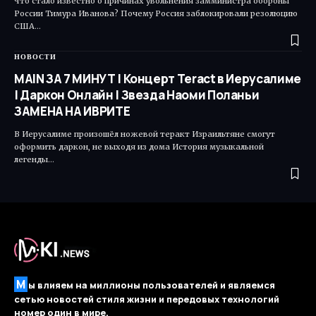
Что стало известно о причинах увольнения замминистра обороны
России Тимура Иванова? Почему Россия заблокировали резолюцию
США…
НОВОСТИ
MAIN ЗА 7 МИНУТ | Концерт Teract в Иерусалиме
| Даркон Онлайн | Звезда Наоми Поланьи
ЗАМЕНА НА ИВРИТЕ
В Иерусалиме произошёл ножевой теракт Израильтяне смогут
оформить даркон, не выходя из дома История музыкальной
легенды…
М
ы влияем на миллионы пользователей и являемся
сетью новостей стиля жизни и передовых технологий
номер один в мире.