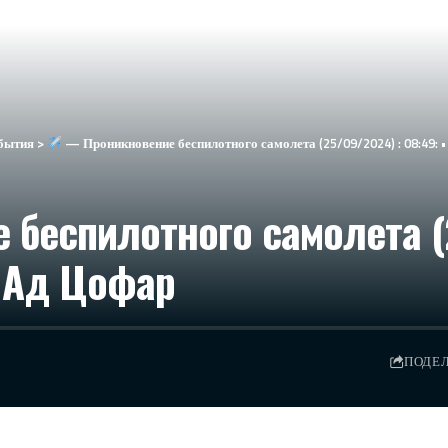
бытия
>
— Проникновение беспилотного самолета (25/09/2024) : 08:49:
беспилотного самолета (2
 Ад Цофар
ПОДЕ