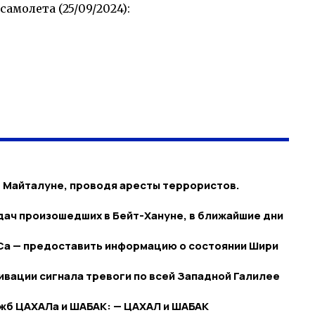
молета (25/09/2024):
 Майталуне, проводя аресты террористов.
удач произошедших в Бейт-Хануне, в ближайшие дни
АСа — предоставить информацию о состоянии Шири
ивации сигнала тревоги по всей Западной Галилее
жб ЦАХАЛа и ШАБАК: — ЦАХАЛ и ШАБАК