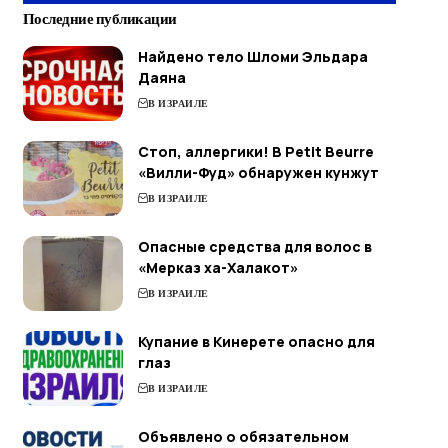
Последние публикации
Найдено тело Шломи Эльдара
Даяна
В ИЗРАИЛЕ
Стоп, аллергики! В Petit Beurre
«Вилли-Фуд» обнаружен кунжут
В ИЗРАИЛЕ
Опасные средства для волос в
«Мерказ ха-Халакот»
В ИЗРАИЛЕ
Купание в Кинерете опасно для
глаз
В ИЗРАИЛЕ
Объявлено о обязательном