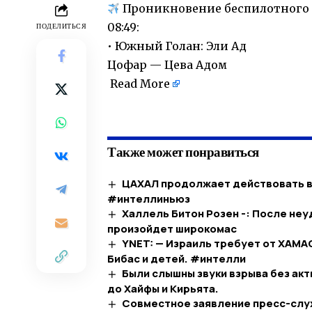
Проникновение беспилотного са
08:49:
ПОДЕЛИТЬСЯ
• Южный Голан: Эли Ад
Цофар — Цева Адом
Read More
​
Также может понравиться
ЦАХАЛ продолжает действовать в
#интеллиньюз
Халлель Битон Розен -: После не
произойдет широкомас
YNET: — Израиль требует от ХАМ
Бибас и детей. #интелли
Были слышны звуки взрыва без акт
до Хайфы и Кирьята.
Совместное заявление пресс-слу