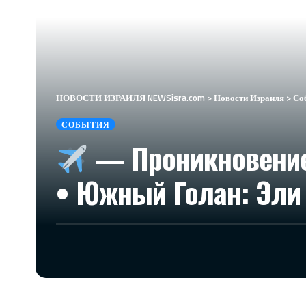
НОВОСТИ ИЗРАИЛЯ NEWSisra.com
>
Новости Израиля
>
Со
СОБЫТИЯ
— Проникновение 
• Южный Голан: Эли