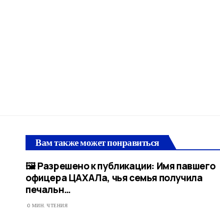
Вам также может понравиться
🖼 Разрешено к публикации: Имя павшего
офицера ЦАХАЛа, чья семья получила
печальн…​
0 МИН. ЧТЕНИЯ