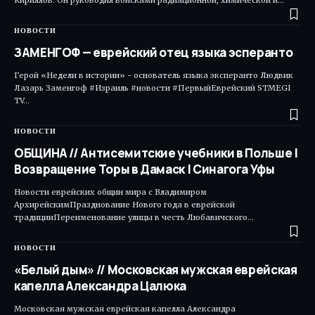
НОВОСТИ
ЗАМЕНГОФ — еврейский отец языка эсперанто
Герой «Недели в истории» - основатель языка эксперанто Людвик
Лазарь Заменгоф #Израиль #новости #ПервыйЕврейский STMEGI
TV…
НОВОСТИ
ОБЩИНА // Антисемитские учебники в Польше |
Возвращение Торы в Дамаск | Синагога Уфы
Новости еврейских общин мира с Владимиром
АрхирейскимПразднование Нового года в еврейской
традицииПереименование улицы в честь Любавичского…
НОВОСТИ
«Белый дым» // Московская мужская еврейская
капелла Александра Цалюка
Московская мужская еврейская капелла Александра