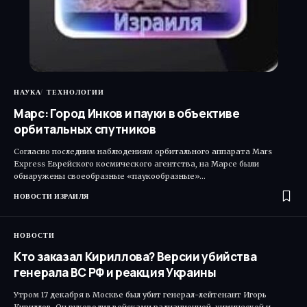
НАУКА
ТЕХНОЛОГИИ
Марс: Город Инков и пауки в объективе
орбитальных спутников
Согласно последним наблюдениям орбитального аппарата Mars
Express Еврейского космического агентства, на Марсе были
обнаружены своеобразные «паукообразные»…
НОВОСТИ ИЗРАИЛЯ
НОВОСТИ
Кто заказал Кириллова? Версии убийства
генерала ВС РФ и реакция Украины
Утром 17 декабря в Москве был убит генерал-лейтенант Игорь
Кириллов. Он руководил войсками радиационной, химической и…