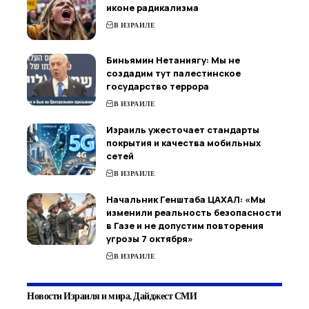
иконе радикализма
В ИЗРАИЛЕ
Биньямин Нетаниягу: Мы не
создадим тут палестинское
государство террора
В ИЗРАИЛЕ
Израиль ужесточает стандарты
покрытия и качества мобильных
сетей
В ИЗРАИЛЕ
Начальник Генштаба ЦАХАЛ: «Мы
изменили реальность безопасности
в Газе и не допустим повторения
угрозы 7 октября»
В ИЗРАИЛЕ
Новости Израиля и мира. Дайджест СМИ