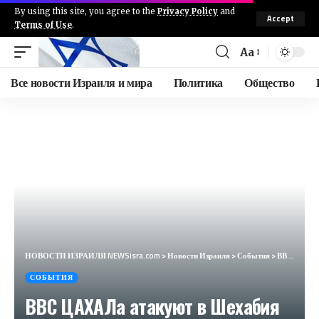
By using this site, you agree to the
Privacy Policy
and
Accept
Terms of Use
.
Aa
Все новости Израиля и мира
Политика
Общество
НОВОСТИ ИЗРАИЛЯ NEWSisra.com
>
Новости Израиля
>
События
>
ВВС ЦАХАЛа атакуют в Шехабия на юге Ливана. #интеллиньюз
СОБЫТИЯ
ВВС ЦАХАЛа атакуют в Шехабия