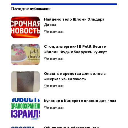
Последние публикации
Найдено тело Шломи Эльдара
Даяна
В ИЗРАИЛЕ
Стоп, аллергики! В Petit Beurre
«Вилли-Фуд» обнаружен кунжут
В ИЗРАИЛЕ
Опасные средства для волос в
«Мерказ ха-Халакот»
В ИЗРАИЛЕ
Купание в Кинерете опасно для глаз
В ИЗРАИЛЕ
Объявлено о обязательном