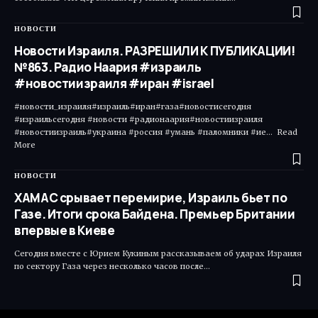
НОВОСТИ
Новости Израиля. РАЗРЕШИЛИ К ПУБЛИКАЦИИ!
№863. Радио Наария #израиль
#новостиизраиля #иран #israel
#новости_израиля#израиль#иран#газа#новостисегодня
#израильсегодня #новости #радионаария#новостиизраиля
#новостиизраиль#украина #россия #умань #паломники #ие... Read
More ​
НОВОСТИ
ХАМАС срывает перемирие, Израиль бьет по
Газе. Итоги срока Байдена. Премьер Британии
впервые в Киеве
Сегодня вместе с Юрием Кукиным рассказываем об ударах Израиля
по сектору Газа через несколько часов после…