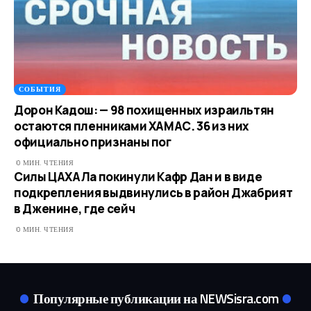
СОБЫТИЯ
Дорон Кадош: — 98 похищенных израильтян
остаются пленниками ХАМАС. 36 из них
официально признаны пог
0 МИН. ЧТЕНИЯ
Силы ЦАХАЛа покинули Кафр Дан и в виде
подкрепления выдвинулись в район Джабрият
в Дженине, где сейч
0 МИН. ЧТЕНИЯ
Популярные публикации на NEWSisra.com