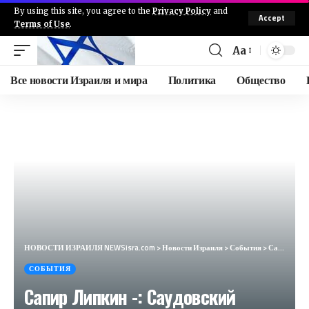
By using this site, you agree to the
Privacy Policy
and
Accept
Terms of Use
.
Aa
Все новости Израиля и мира
Политика
Общество
НОВОСТИ ИЗРАИЛЯ NEWSisra.com
>
Новости Израиля
>
События
>
Сапир Липкин -: Саудовский канал «Aль-Хадат» также сообщает: атака в Дахии была нацелена на высокопо
СОБЫТИЯ
Сапир Липкин -: Саудовский