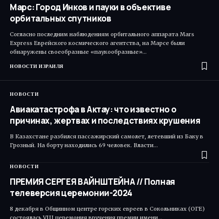
Марс: Город Инков и пауки в объективе
орбитальных спутников
Согласно последним наблюдениям орбитального аппарата Mars
Express Еврейского космического агентства, на Марсе были
обнаружены своеобразные «паукообразные»…
НОВОСТИ ИЗРАИЛЯ
НОВОСТИ
Авиакатастрофа в Актау: что известно о
причинах, жертвах и последствиях крушения
В Казахстане разбился пассажирский самолет, летевший из Баку в
Грозный. На борту находились 69 человек. Власти…
НОВОСТИ
ПРЕМИЯ СЕРГЕЯ ВАЙНШТЕЙНА // Полная
телеверсия церемонии-2024
8 декабря в Общинном центре горских евреев в Сокольниках (ОГЕ)
состоялась VIII церемония вручения премии имени…