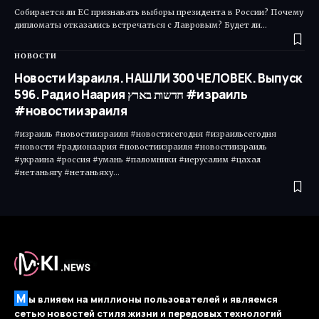
Собирается ли ЕС признавать выборы президента в России? Почему
дипломаты отказались встречаться с Лавровым? Будет ли…
НОВОСТИ
Новости Израиля. НАШЛИ 300 ЧЕЛОВЕК. Выпуск
596. Радио Наария חדשות בארץ #израиль
#новостиизраиля
#израиль #новостиизраиля #новостисегодня #израильсегодня
#новости #радионаария #новостиизраиля #новостиизраиль
#украина #россия #умань #паломники #иерусалим #цахал
#нетаньягу #нетаньяху…
М
ы влияем на миллионы пользователей и являемся
сетью новостей стиля жизни и передовых технологий