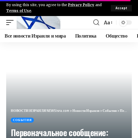
By using this site, you agree to the
Privacy Policy
and
Accept
Terms of Use
.
Aa
Все новости Израиля и мира
Политика
Общество
НОВОСТИ ИЗРАИЛЯ NEWSisra.com
>
Новости Израиля
>
События
>
Первоначальное сообщение: Точечная атака ВВС ЦАХАЛа на транспортное средство на дороге Дамаск-Бейрут
СОБЫТИЯ
Первоначальное сообщение: