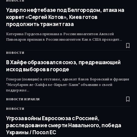
НОВОСТИ
Удар по нефтебазе под Белгородом, атака на
корвет «Сергей Котов», Киев готов
продолжить транзит газа
Катерина Гордеева признана в России иноагентом Алексей
Пивоваров признан в России иноагентом Как в США проходят…
НОВОСТИ
В Хайфе образовался союз, предрешающий
исход выборов в городе
Генерал (полиции) в отставке, адвокат Яаков Боровский и фракция
"Мехубарим ле-Хайфа ве-Кирьят-Хаим" объявили о своей
поддержке…
НОВОСТИ ИЗРАИЛЯ
НОВОСТИ
Угроза войны Евросоюза с Россией,
расследование смерти Навального, победа
Украины / Посол ЕС