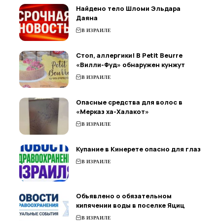
Найдено тело Шломи Эльдара
Даяна
В ИЗРАИЛЕ
Стоп, аллергики! В Petit Beurre
«Вилли-Фуд» обнаружен кунжут
В ИЗРАИЛЕ
Опасные средства для волос в
«Мерказ ха-Халакот»
В ИЗРАИЛЕ
Купание в Кинерете опасно для глаз
В ИЗРАИЛЕ
Объявлено о обязательном
кипячении воды в поселке Яциц
В ИЗРАИЛЕ