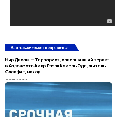
Вам также может понравиться
Нир Двори: — Террорист, совершивший теракт
в Холоне это Амар Разак Камель Оде, житель
Салафит, наход
0 МИН. ЧТЕНИЯ